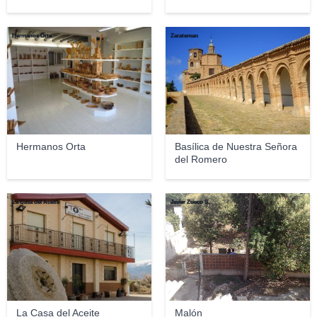
Hermanos Orta
Zarateman
Hermanos Orta
Basílica de Nuestra Señora
del Romero
La Casa del Aceite
Javier Zueco S.
La Casa del Aceite
Malón