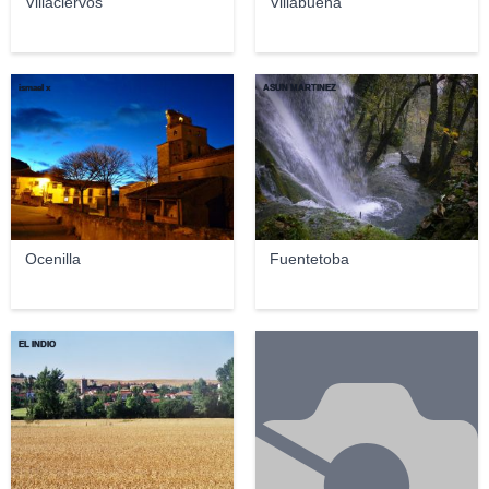
Villaciervos
Villabuena
ismael x
ASUN MARTINEZ
Ocenilla
Fuentetoba
EL INDIO