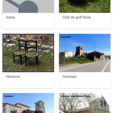
Izana
Club de golf Soria
Llorenç
panoramio
Herreros
Golmayo
Bercebus
Francisco Javier Jimenez Garcia