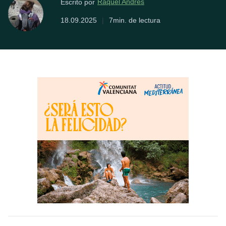
Raquel Andrés
Escrito por
18.09.2025
|
7min. de lectura