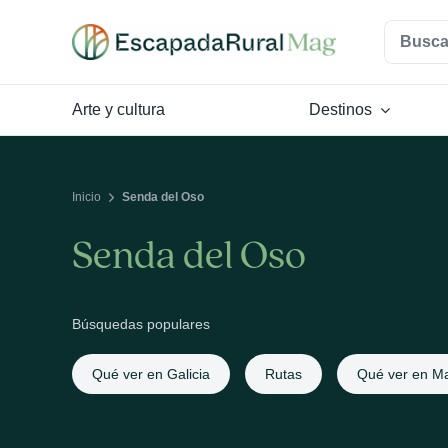
Saltar
Buscar:
al
contenido
Arte y cultura
Destinos
Inicio
Senda del Oso
Senda del Oso
Búsquedas populares
Qué ver en Galicia
Rutas
Qué ver en Ma