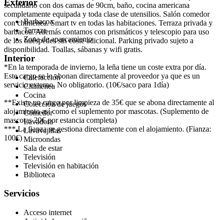
Exterior
secundario con dos camas de 90cm, baño, cocina americana
completamente equipada y toda clase de utensilios. Salón comedor
Barbacoa
con chimenea. Smart tv en todas las habitaciones. Terraza privada y
Terraza
barbacoa. Además contamos con prismáticos y telescopio para uso
Zona de aparcamiento
de los huéspedes sin coste adicional. Parking privado sujeto a
disponibilidad. Toallas, sábanas y wifi gratis.
Interior
*En la temporada de invierno, la leña tiene un coste extra por día.
Este cargo se lo abonan directamente al proveedor ya que es un
Calefacción
servicio externo. No obligatorio. (10€/saco para 1día)
Chimenea
Cocina
**Existe un cargo por limpieza de 35€ que se abona directamente al
Colección de juegos
alojamiento así como el suplemento por mascotas. (Suplemento de
Comedor
mascotas 20€ por estancia completa)
Lavadora
*** La fianza se gestiona directamente con el alojamiento. (Fianza:
Lavavajillas
100€)
Microondas
Sala de estar
Televisión
Televisión en habitación
Biblioteca
Servicios
Acceso internet