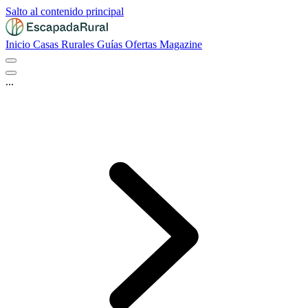
Salto al contenido principal
Inicio
Casas Rurales
Guías
Ofertas
Magazine
...