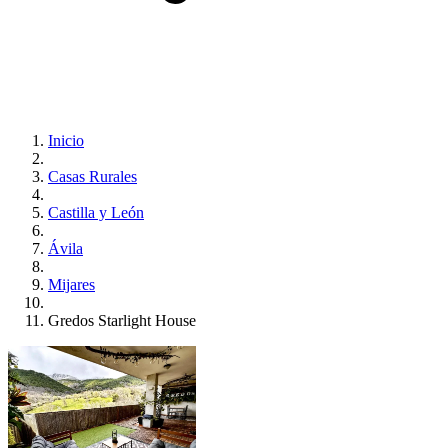
Inicio
Casas Rurales
Castilla y León
Ávila
Mijares
Gredos Starlight House