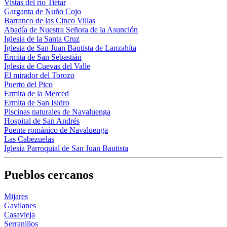
Vistas del río Tiétar
Garganta de Nuño Cojo
Barranco de las Cinco Villas
Abadía de Nuestra Señora de la Asunción
Iglesia de la Santa Cruz
Iglesia de San Juan Bautista de Lanzahíta
Ermita de San Sebastián
Iglesia de Cuevas del Valle
El mirador del Torozo
Puerto del Pico
Ermita de la Merced
Ermita de San Isidro
Piscinas naturales de Navaluenga
Hospital de San Andrés
Puente románico de Navaluenga
Las Cabezuelas
Iglesia Parroquial de San Juan Bautista
Pueblos cercanos
Mijares
Gavilanes
Casavieja
Serranillos