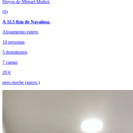
Hoyos de Miguel Muñoz
(0)
A 11.5 Km de Navalosa.
Alojamiento entero
10 personas
5 dormitorios
7 camas
20 €
pers./noche (aprox.)