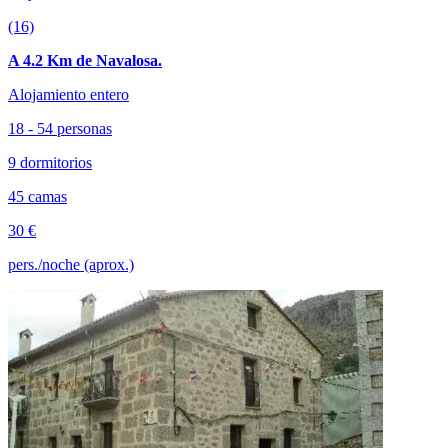
(16)
A 4.2 Km de Navalosa.
Alojamiento entero
18 - 54 personas
9 dormitorios
45 camas
30 €
pers./noche (aprox.)