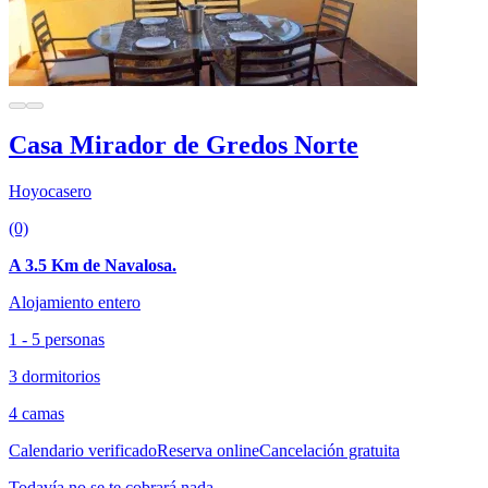
Casa Mirador de Gredos Norte
Hoyocasero
(0)
A 3.5 Km de Navalosa.
Alojamiento entero
1 - 5 personas
3 dormitorios
4 camas
Calendario verificado
Reserva online
Cancelación gratuita
Todavía no se te cobrará nada.