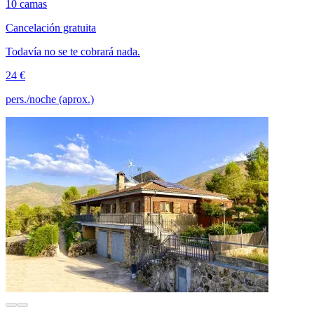
10 camas
Cancelación gratuita
Todavía no se te cobrará nada.
24 €
pers./noche (aprox.)