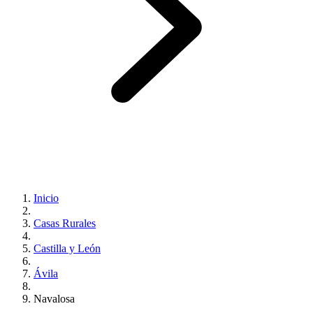
Inicio
Casas Rurales
Castilla y León
Ávila
Navalosa