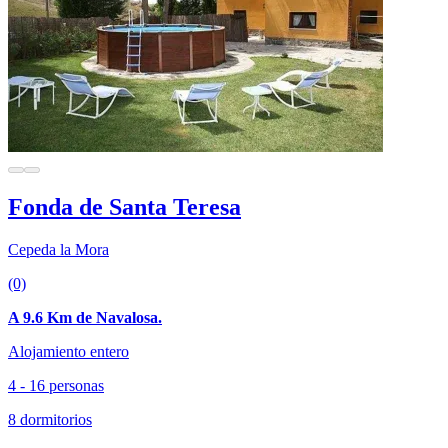
Fonda de Santa Teresa
Cepeda la Mora
(0)
A 9.6 Km de Navalosa.
Alojamiento entero
4 - 16 personas
8 dormitorios