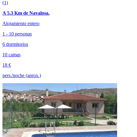
(1)
A 5.3 Km de Navalosa.
Alojamiento entero
1 - 10 personas
6 dormitorios
10 camas
18 €
pers./noche (aprox.)