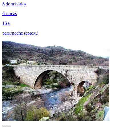
6 dormitorios
6 camas
16 €
pers./noche (aprox.)