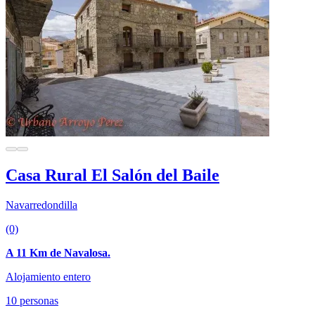
Casa Rural El Salón del Baile
Navarredondilla
(0)
A 11 Km de Navalosa.
Alojamiento entero
10 personas