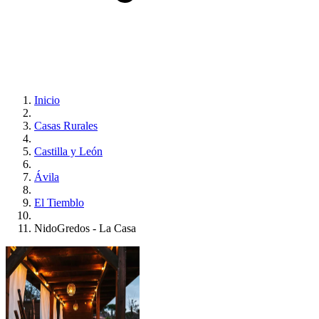
Inicio
Casas Rurales
Castilla y León
Ávila
El Tiemblo
NidoGredos - La Casa