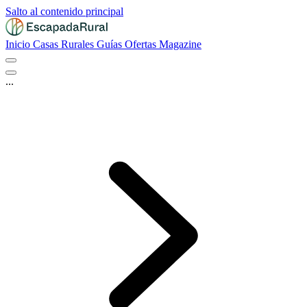
Salto al contenido principal
Inicio
Casas Rurales
Guías
Ofertas
Magazine
...