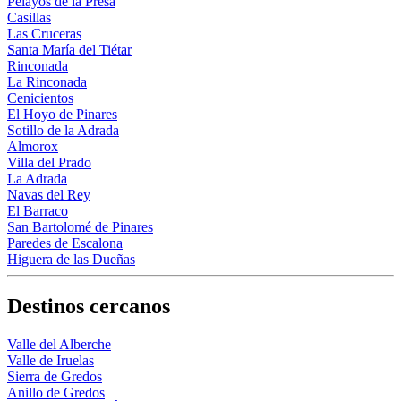
Pelayos de la Presa
Casillas
Las Cruceras
Santa María del Tiétar
Rinconada
La Rinconada
Cenicientos
El Hoyo de Pinares
Sotillo de la Adrada
Almorox
Villa del Prado
La Adrada
Navas del Rey
El Barraco
San Bartolomé de Pinares
Paredes de Escalona
Higuera de las Dueñas
Destinos cercanos
Valle del Alberche
Valle de Iruelas
Sierra de Gredos
Anillo de Gredos