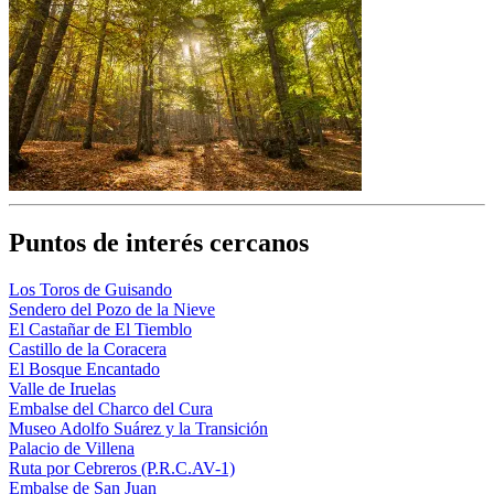
Puntos de interés cercanos
Los Toros de Guisando
Sendero del Pozo de la Nieve
El Castañar de El Tiemblo
Castillo de la Coracera
El Bosque Encantado
Valle de Iruelas
Embalse del Charco del Cura
Museo Adolfo Suárez y la Transición
Palacio de Villena
Ruta por Cebreros (P.R.C.AV-1)
Embalse de San Juan