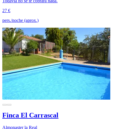
Todavía no se te cobrará nada.
27 €
pers./noche (aprox.)
Finca El Carrascal
Almonaster la Real