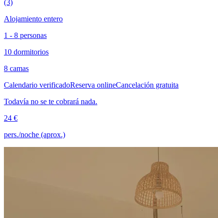
(3)
Alojamiento entero
1 - 8 personas
10 dormitorios
8 camas
Calendario verificado
Reserva online
Cancelación gratuita
Todavía no se te cobrará nada.
24 €
pers./noche (aprox.)