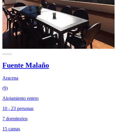
Fuente Malaño
Aracena
(9)
Alojamiento entero
10 - 23 personas
7 dormitorios
15 camas