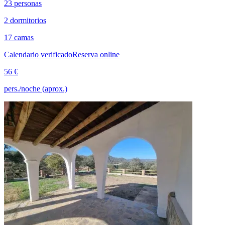
23 personas
2 dormitorios
17 camas
Calendario verificado
Reserva online
56 €
pers./noche (aprox.)