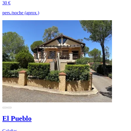
30 €
pers./noche (aprox.)
El Pueblo
Calañas