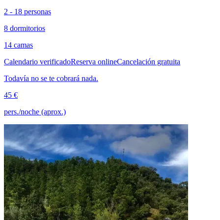
2 - 18 personas
8 dormitorios
14 camas
Calendario verificado
Reserva online
Cancelación gratuita
Todavía no se te cobrará nada.
45 €
pers./noche (aprox.)