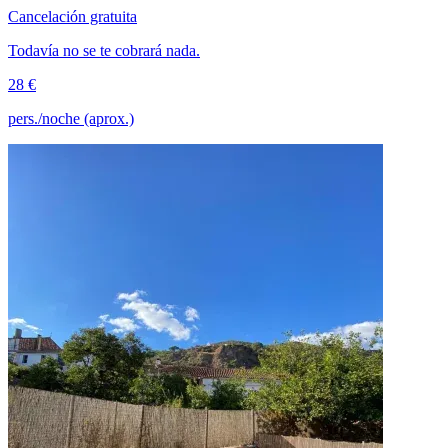
Cancelación gratuita
Todavía no se te cobrará nada.
28 €
pers./noche (aprox.)