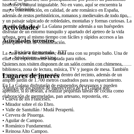
Cocina
histórico y natural inigualable. No en vano, aquí se encuentra la
Televisión
mayor concentración, en calidad, de arte románico en España,
además de restos prehistóricos, romanos y medievales de todo tipo,
y un paisaje salpicado de robledales, montañas y formas curiosas. La
Actividades
peculiar situación de La Galana permite además a sus huéspedes
disfrutar de un entorno tranquilo y apartado del ajetreo de la vida
urbana, pero al mismo tiempo con fáciles y rápidos accesos a las
Actividades terrestres
principales vías de comunicación.
Bicicleta de montaña - BTT
La casa tiene 4 habitaciones, cada una con su propio baño. Una de
Senderismo - trekking
ellas está especialmente adaptada para niños.
Quienes nos visiten disponen de un salón común con chimenea,
biblioteca, zona de lectura, música, TV y juegos de mesa. También
Lugares de interés
tenemos aparcamiento gratuito dentro del recinto, además de un
amplio jardín de 1.700 metros cuadrados para su esparcimiento.
En La Galana disfrutarán de estupendos desayunos y pueden
Algunos de los puntos de interés cerca de La Galana son:
aprender, si lo desean, a realizar pequeñas tareas de cocina como
elaboración de mermeladas, pan artesano, repostería, etc.
• Cueva de los Franceses.
• Mirador sobre el río Ebro.
• Valle de Santullán / Mudá Perapertú.
• Cervera de Pisuerga.
• Aguilar de Campoo.
• Románico Fundamental.
• Reinosa Alto Campoo.