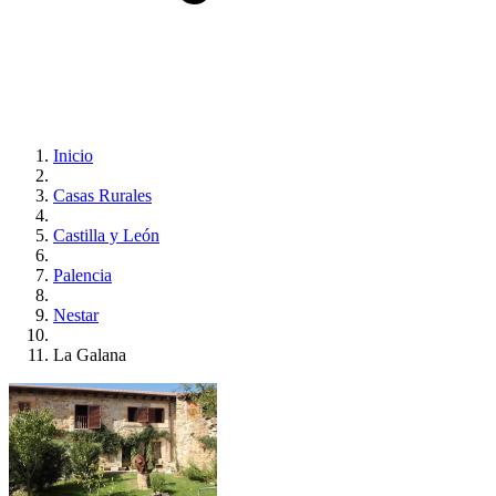
Inicio
Casas Rurales
Castilla y León
Palencia
Nestar
La Galana