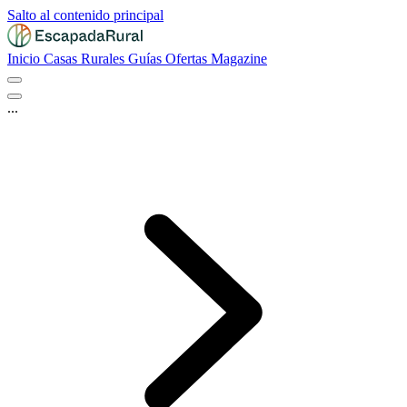
Salto al contenido principal
Inicio
Casas Rurales
Guías
Ofertas
Magazine
...