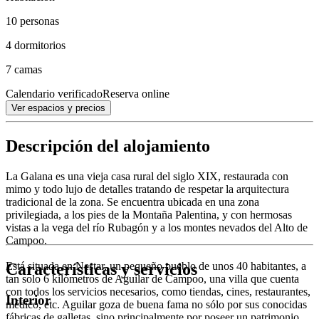
10 personas
4 dormitorios
7 camas
Calendario verificado
Reserva online
Ver espacios y precios
Descripción del alojamiento
La Galana es una vieja casa rural del siglo XIX, restaurada con
mimo y todo lujo de detalles tratando de respetar la arquitectura
tradicional de la zona. Se encuentra ubicada en una zona
privilegiada, a los pies de la Montaña Palentina, y con hermosas
vistas a la vega del río Rubagón y a los montes nevados del Alto de
Campoo.
Características y servicios
Está situada en Nestar, un pequeño pueblo de unos 40 habitantes, a
tan solo 6 kilómetros de Aguilar de Campoo, una villa que cuenta
con todos los servicios necesarios, como tiendas, cines, restaurantes,
Interior
médico, etc. Aguilar goza de buena fama no sólo por sus conocidas
fábricas de galletas, sino principalmente por poseer un patrimonio