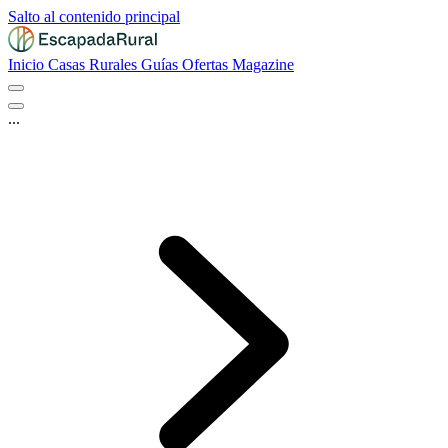
Salto al contenido principal
Inicio
Casas Rurales
Guías
Ofertas
Magazine
...