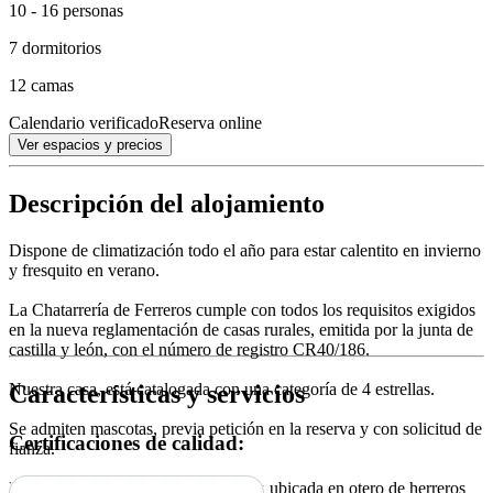
10 - 16 personas
7 dormitorios
12 camas
Calendario verificado
Reserva online
Ver espacios y precios
Descripción del alojamiento
Dispone de climatización todo el año para estar calentito en invierno
y fresquito en verano.
La Chatarrería de Ferreros cumple con todos los requisitos exigidos
en la nueva reglamentación de casas rurales, emitida por la junta de
castilla y león, con el número de registro CR40/186.
Características y servicios
Nuestra casa, está catalogada con una categoría de 4 estrellas.
Se admiten mascotas, previa petición en la reserva y con solicitud de
Certificaciones de calidad:
fianza.
La casa de turismo rural se encuentra ubicada en otero de herreros