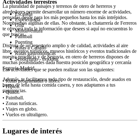
Actividades terrestres
La pluralidad de paisajes y terrenos de otero de herreros y
alrededores permite desarrollar un número enorme de actividades,
Escalada
pensadas desde para los más pequeños hasta los más intrépidos.
Espeleología
Nombramos algunas de ellas. No obstante, la chatarrería de Ferreros
Golf
te ofrecerá toda la información que desees si aquí no encuentras lo
Multiaventura
que buscas.
Paintball
Puenting
Disfruta de un repertorio amplio y de calidad, actividades al aire
Rutas a Caballo
libre, eventos turísticos, museos históricos y eventos tradicionales de
Rutas gastronómicas
nuestra provincia y de Segovia, en otero de herreros dispones de
Senderismo - trekking
muchas posibilidades dada nuestra posición geográfica y cercanía
Segovia-Madrid.
Las actividades que se pueden realizar son las siguientes:
Además, te facilitamos todo tipo de restauración, desde asados en
• Rutas programadas o libres.
horno de leña hasta comida casera, y nos adaptamos a tus
• Hípica.
sugerencias.
• Quads.
• Paintball.
• Zonas turísticas.
• Viajes en globo.
• Vuelos en ultraligero.
Lugares de interés