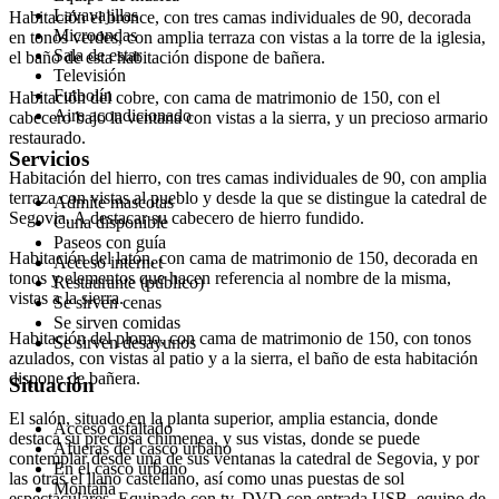
Lavavajillas
Habitación el bronce, con tres camas individuales de 90, decorada
Microondas
en tonos verdes, con amplia terraza con vistas a la torre de la iglesia,
Sala de estar
el baño de esta habitación dispone de bañera.
Televisión
Futbolín
Habitación del cobre, con cama de matrimonio de 150, con el
Aire acondicionado
cabecero bajo la ventana con vistas a la sierra, y un precioso armario
restaurado.
Servicios
Habitación del hierro, con tres camas individuales de 90, con amplia
terraza con vistas al pueblo y desde la que se distingue la catedral de
Admite mascotas
Segovia. A destacar su cabecero de hierro fundido.
Cuna disponible
Paseos con guía
Habitación del latón, con cama de matrimonio de 150, decorada en
Acceso internet
tonos y elementos que hacen referencia al nombre de la misma,
Restaurante (público)
vistas a la sierra.
Se sirven cenas
Se sirven comidas
Habitación del plomo, con cama de matrimonio de 150, con tonos
Se sirven desayunos
azulados, con vistas al patio y a la sierra, el baño de esta habitación
dispone de bañera.
Situación
El salón, situado en la planta superior, amplia estancia, donde
Acceso asfaltado
destaca su preciosa chimenea, y sus vistas, donde se puede
Afueras del casco urbano
contemplar desde una de sus ventanas la catedral de Segovia, y por
En el casco urbano
las otras el llano castellano, así como unas puestas de sol
Montaña
espectaculares. Equipado con tv, DVD con entrada USB, equipo de