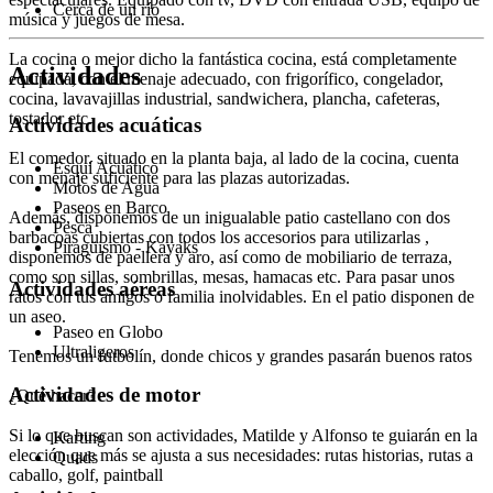
Cerca de un río
música y juegos de mesa.
La cocina o mejor dicho la fantástica cocina, está completamente
Actividades
equipada, con el menaje adecuado, con frigorífico, congelador,
cocina, lavavajillas industrial, sandwichera, plancha, cafeteras,
tostador etc.
Actividades acuáticas
El comedor, situado en la planta baja, al lado de la cocina, cuenta
Esquí Acuático
con menaje suficiente para las plazas autorizadas.
Motos de Agua
Paseos en Barco
Además, disponemos de un inigualable patio castellano con dos
Pesca
barbacoas cubiertas con todos los accesorios para utilizarlas ,
Piragüismo - Kayaks
disponemos de paellera y aro, así como de mobiliario de terraza,
como son sillas, sombrillas, mesas, hamacas etc. Para pasar unos
Actividades aéreas
ratos con tus amigos o familia inolvidables. En el patio disponen de
un aseo.
Paseo en Globo
Ultraligeros
Tenemos un futbolín, donde chicos y grandes pasarán buenos ratos
Actividades de motor
¿Qué hacer?
Si lo que buscan son actividades, Matilde y Alfonso te guiarán en la
Karting
elección que más se ajusta a sus necesidades: rutas historias, rutas a
Quads
caballo, golf, paintball