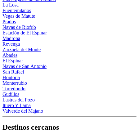
La Losa
Fuentemilanos
Vegas de Matute
Prados
Navas de Riofrío
Estación de El Espinar
Madrona
Revenga
Zarzuela del Monte
Abades
El Espinar
Navas de San Antonio
San Rafael
Hontoria
Monterrubio
Torredondo
Gudillos
Lastras del Pozo
Ituero Y Lama
Valverde del Majano
Destinos cercanos