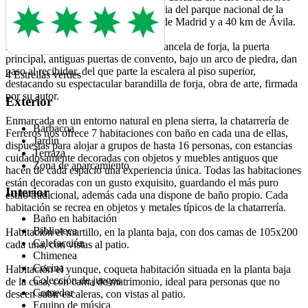
(Segovia) dentro del área de influencia del parque nacional de la
sierra de Guadarrama, a 45 minutos de Madrid y a 40 km de Ávila.
La entrada a la casa, la preside una cancela de forja, la puerta
principal, antiguas puertas de convento, bajo un arco de piedra, dan
paso al recibidor, del que parte la escalera al piso superior,
4 Estrellas verdes
destacando su espectacular barandilla de forja, obra de arte, firmada
por su autor.
Exterior
Enmarcada en un entorno natural en plena sierra, la chatarrería de
Barbacoa
Ferreros nos ofrece 7 habitaciones con baño en cada una de ellas,
Jardín
dispuestas para alojar a grupos de hasta 16 personas, con estancias
Terraza
cuidadosamente decoradas con objetos y muebles antiguos que
Zona de aparcamiento
hacen de cada espacio una experiencia única. Todas las habitaciones
están decoradas con un gusto exquisito, guardando el más puro
Interior
estilo tradicional, además cada una dispone de baño propio. Cada
habitación se recrea en objetos y metales típicos de la chatarrería.
Baño en habitación
Biblioteca
Habitación el martillo, en la planta baja, con dos camas de 105x200
Calefacción
cada una, con vistas al patio.
Chimenea
Cocina
Habitación el yunque, coqueta habitación situada en la planta baja
Colección de juegos
de la casa, con cama de matrimonio, ideal para personas que no
Comedor
deseen subir escaleras, con vistas al patio.
Equipo de música