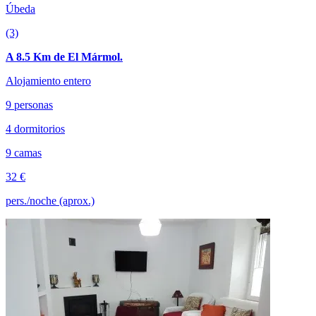
Úbeda
(3)
A 8.5 Km de El Mármol.
Alojamiento entero
9 personas
4 dormitorios
9 camas
32 €
pers./noche (aprox.)