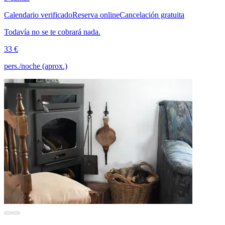
Calendario verificado
Reserva online
Cancelación gratuita
Todavía no se te cobrará nada.
33 €
pers./noche (aprox.)