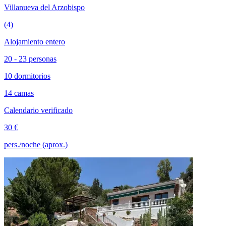
Villanueva del Arzobispo
(4)
Alojamiento entero
20 - 23 personas
10 dormitorios
14 camas
Calendario verificado
30 €
pers./noche (aprox.)