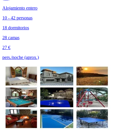
Alojamiento entero
10 - 42 personas
18 dormitorios
28 camas
27 €
pers./noche (aprox.)