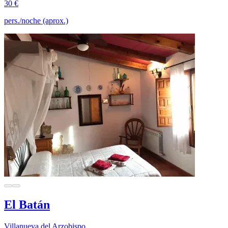
30 €
pers./noche (aprox.)
El Batán
Villanueva del Arzobispo