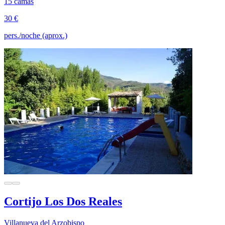
15 camas
30 €
pers./noche (aprox.)
Cortijo Los Dos Reales
Villanueva del Arzobispo