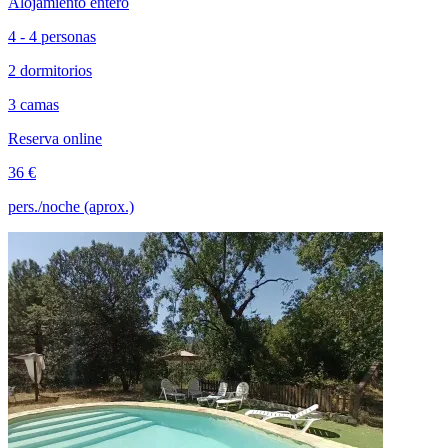
Alojamiento entero
4 - 4 personas
2 dormitorios
3 camas
Reserva online
36 €
pers./noche (aprox.)