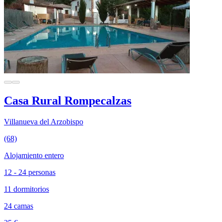
Casa Rural Rompecalzas
Villanueva del Arzobispo
(68)
Alojamiento entero
12 - 24 personas
11 dormitorios
24 camas