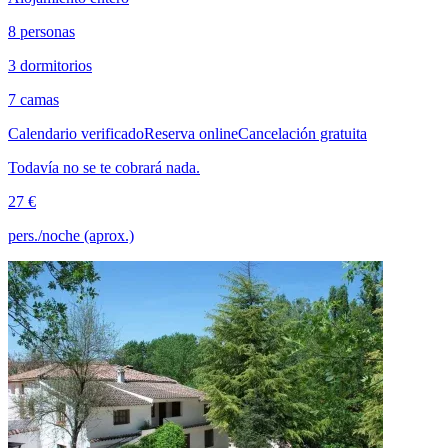
8 personas
3 dormitorios
7 camas
Calendario verificado
Reserva online
Cancelación gratuita
Todavía no se te cobrará nada.
27 €
pers./noche (aprox.)