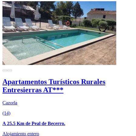
Apartamentos Turísticos Rurales
Entresierras AT***
Cazorla
(14)
A 25.5 Km de Peal de Becerro.
Alojamiento entero