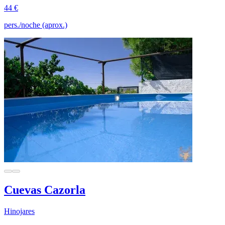
44 €
pers./noche (aprox.)
Cuevas Cazorla
Hinojares