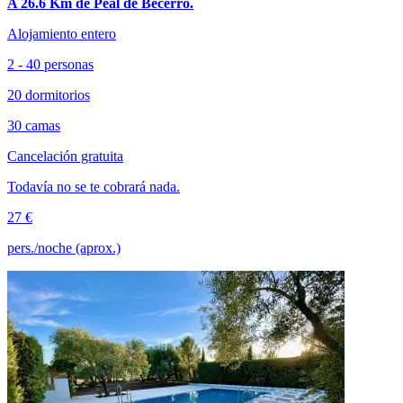
A 26.6 Km de Peal de Becerro.
Alojamiento entero
2 - 40 personas
20 dormitorios
30 camas
Cancelación gratuita
Todavía no se te cobrará nada.
27 €
pers./noche (aprox.)