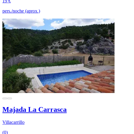
19 €
pers./noche (aprox.)
Majada La Carrasca
Villacarrillo
(0)