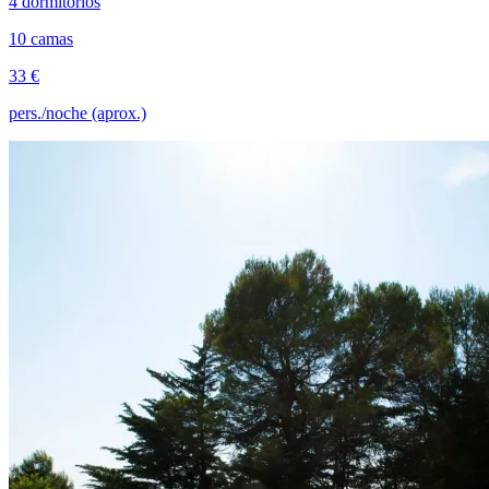
4 dormitorios
10 camas
33 €
pers./noche (aprox.)