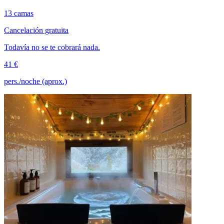
13 camas
Cancelación gratuita
Todavía no se te cobrará nada.
41 €
pers./noche (aprox.)