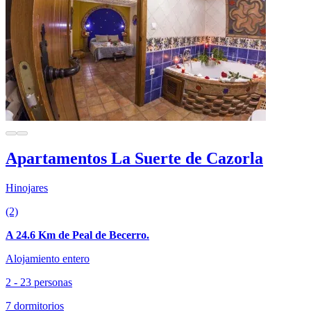
Apartamentos La Suerte de Cazorla
Hinojares
(2)
A 24.6 Km de Peal de Becerro.
Alojamiento entero
2 - 23 personas
7 dormitorios