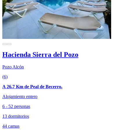
Hacienda Sierra del Pozo
Pozo Alcón
(6)
A 26.7 Km de Peal de Becerro.
Alojamiento entero
6 - 52 personas
13 dormitorios
44 camas