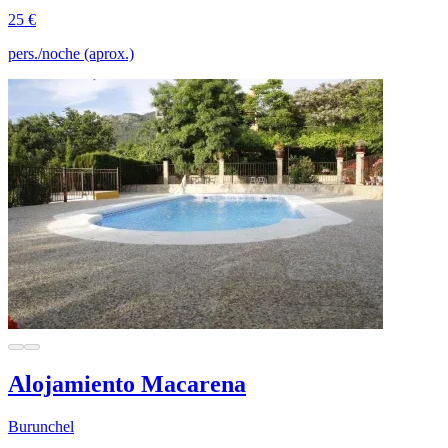
25 €
pers./noche (aprox.)
Alojamiento Macarena
Burunchel