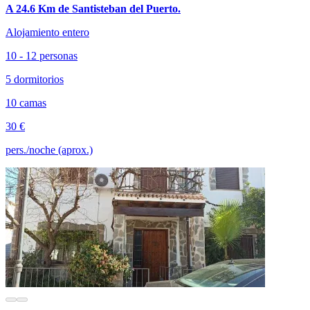
A 24.6 Km de Santisteban del Puerto.
Alojamiento entero
10 - 12 personas
5 dormitorios
10 camas
30 €
pers./noche (aprox.)