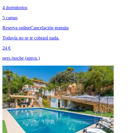
4 dormitorios
5 camas
Reserva online
Cancelación gratuita
Todavía no se te cobrará nada.
24 €
pers./noche (aprox.)