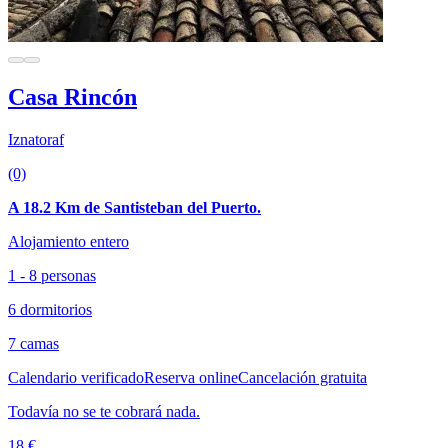
Casa Rincón
Iznatoraf
(0)
A 18.2 Km de Santisteban del Puerto.
Alojamiento entero
1 - 8 personas
6 dormitorios
7 camas
Calendario verificado
Reserva online
Cancelación gratuita
Todavía no se te cobrará nada.
18 €