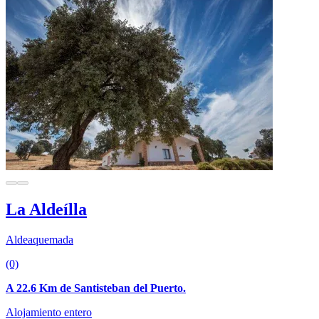
La Aldeílla
Aldeaquemada
(0)
A 22.6 Km de Santisteban del Puerto.
Alojamiento entero