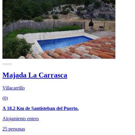
Majada La Carrasca
Villacarrillo
(0)
A 18.2 Km de Santisteban del Puerto.
Alojamiento entero
25 personas