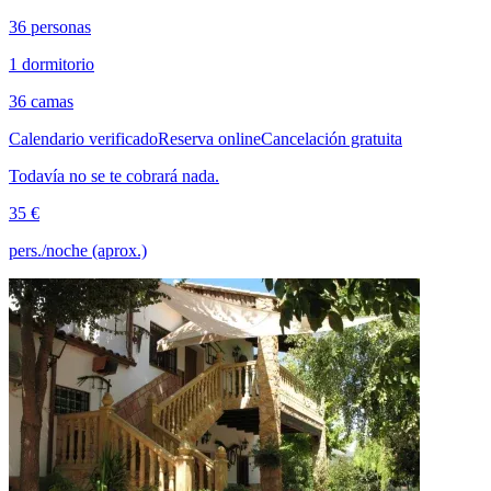
36 personas
1 dormitorio
36 camas
Calendario verificado
Reserva online
Cancelación gratuita
Todavía no se te cobrará nada.
35 €
pers./noche (aprox.)