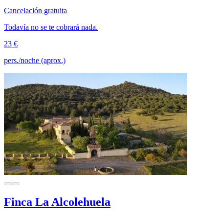
Cancelación gratuita
Todavía no se te cobrará nada.
23 €
pers./noche (aprox.)
Finca La Alcolehuela