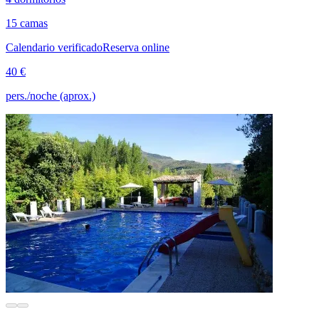
15 camas
Calendario verificado
Reserva online
40 €
pers./noche (aprox.)