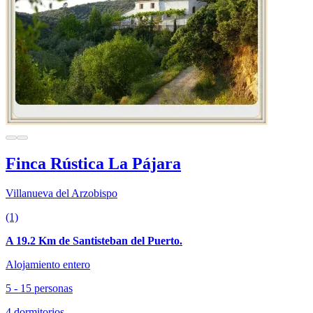
Finca Rústica La Pájara
Villanueva del Arzobispo
(1)
A 19.2 Km de Santisteban del Puerto.
Alojamiento entero
5 - 15 personas
4 dormitorios