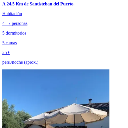
A 24.5 Km de Santisteban del Puerto.
Habitación
4 - 7 personas
5 dormitorios
5 camas
25 €
pers./noche (aprox.)