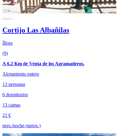
Cortijo Las Albañilas
Íllora
(9)
A 6.2 Km de Venta de los Agramaderos.
Alojamiento entero
13 personas
6 dormitorios
13 camas
21 €
pers./noche (aprox.)