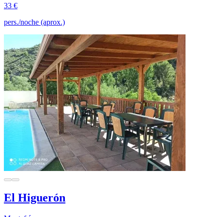
33 €
pers./noche (aprox.)
El Higuerón