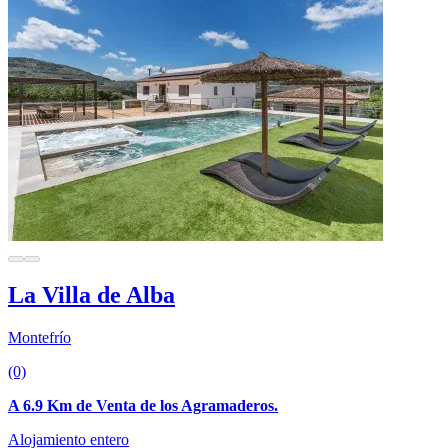
La Villa de Alba
Montefrío
(0)
A 6.9 Km de Venta de los Agramaderos.
Alojamiento entero