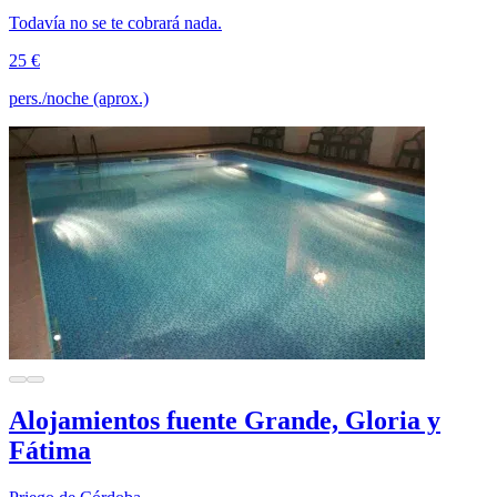
Todavía no se te cobrará nada.
25 €
pers./noche (aprox.)
Alojamientos fuente Grande, Gloria y
Fátima