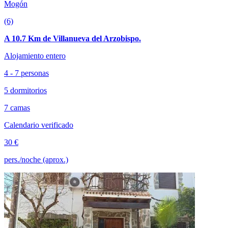
Mogón
(6)
A 10.7 Km de Villanueva del Arzobispo.
Alojamiento entero
4 - 7 personas
5 dormitorios
7 camas
Calendario verificado
30 €
pers./noche (aprox.)