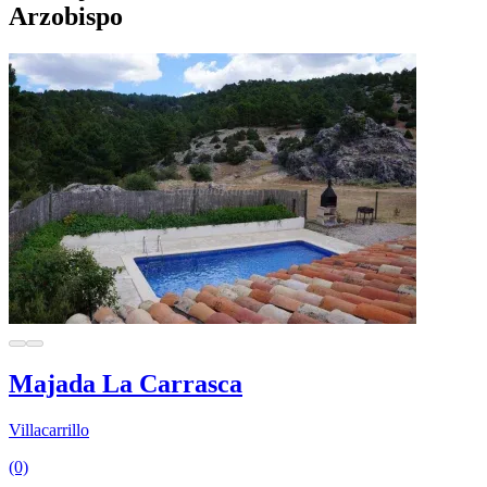
Arzobispo
Majada La Carrasca
Villacarrillo
(0)