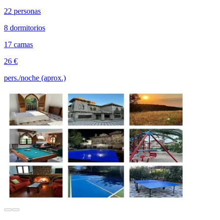
22 personas
8 dormitorios
17 camas
26 €
pers./noche (aprox.)