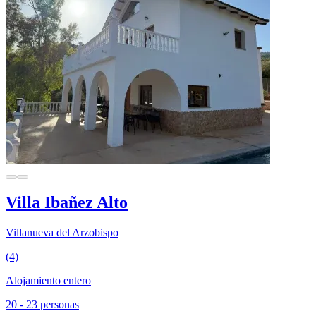
Villa Ibañez Alto
Villanueva del Arzobispo
(4)
Alojamiento entero
20 - 23 personas