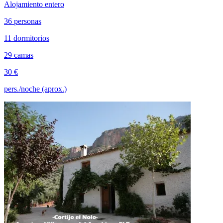
Alojamiento entero
36 personas
11 dormitorios
29 camas
30 €
pers./noche (aprox.)