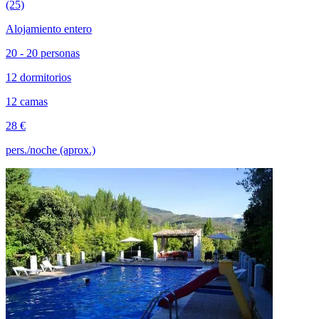
(25)
Alojamiento entero
20 - 20 personas
12 dormitorios
12 camas
28 €
pers./noche (aprox.)