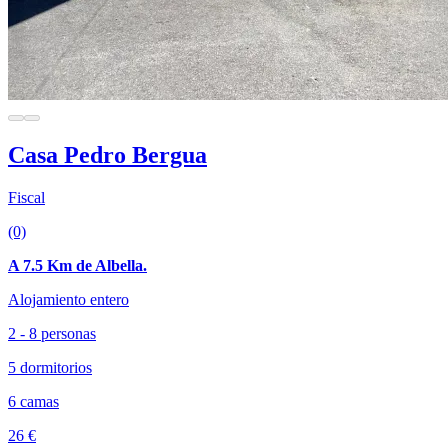
Casa Pedro Bergua
Fiscal
(0)
A 7.5 Km de Albella.
Alojamiento entero
2 - 8 personas
5 dormitorios
6 camas
26 €