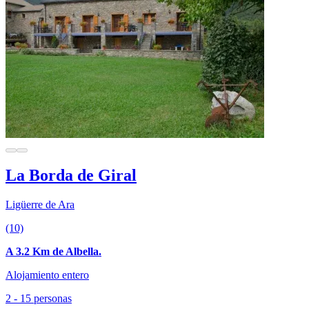
La Borda de Giral
Ligüerre de Ara
(10)
A 3.2 Km de Albella.
Alojamiento entero
2 - 15 personas