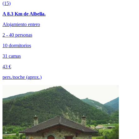
(15)
A 8.3 Km de Albella.
Alojamiento entero
2 - 40 personas
10 dormitorios
31 camas
43 €
pers./noche (aprox.)