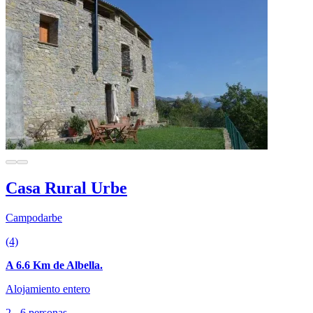
Casa Rural Urbe
Campodarbe
(4)
A 6.6 Km de Albella.
Alojamiento entero
2 - 6 personas