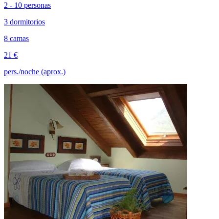
2 - 10 personas
3 dormitorios
8 camas
21 €
pers./noche (aprox.)