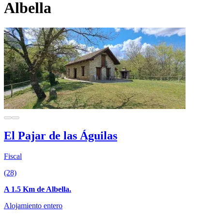
Albella
El Pajar de las Águilas
Fiscal
(28)
A 1.5 Km de Albella.
Alojamiento entero