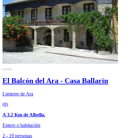
El Balcón del Ara - Casa Ballarín
Ligüerre de Ara
(8)
A 3.2 Km de Albella.
Entero o habitación
2 - 19 personas