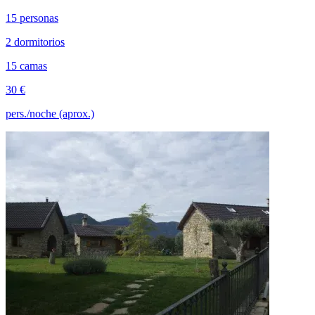
15 personas
2 dormitorios
15 camas
30 €
pers./noche (aprox.)