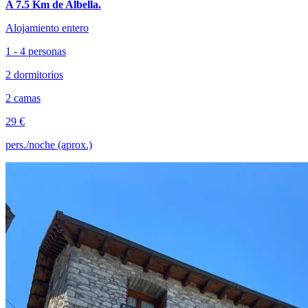
A 7.5 Km de Albella.
Alojamiento entero
1 - 4 personas
2 dormitorios
2 camas
29 €
pers./noche (aprox.)