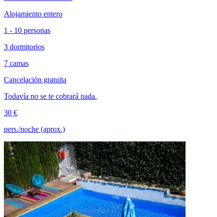
Alojamiento entero
1 - 10 personas
3 dormitorios
7 camas
Cancelación gratuita
Todavía no se te cobrará nada.
30 €
pers./noche (aprox.)