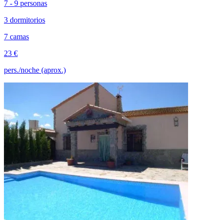
7 - 9 personas
3 dormitorios
7 camas
23 €
pers./noche (aprox.)