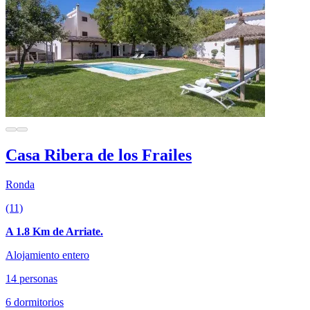
Casa Ribera de los Frailes
Ronda
(11)
A 1.8 Km de Arriate.
Alojamiento entero
14 personas
6 dormitorios