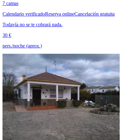
7 camas
Calendario verificado
Reserva online
Cancelación gratuita
Todavía no se te cobrará nada.
30 €
pers./noche (aprox.)