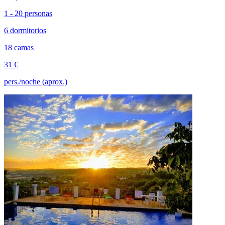
1 - 20 personas
6 dormitorios
18 camas
31 €
pers./noche (aprox.)