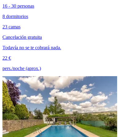
16 - 30 personas
8 dormitorios
23 camas
Cancelación gratuita
Todavía no se te cobrará nada.
22 €
pers./noche (aprox.)