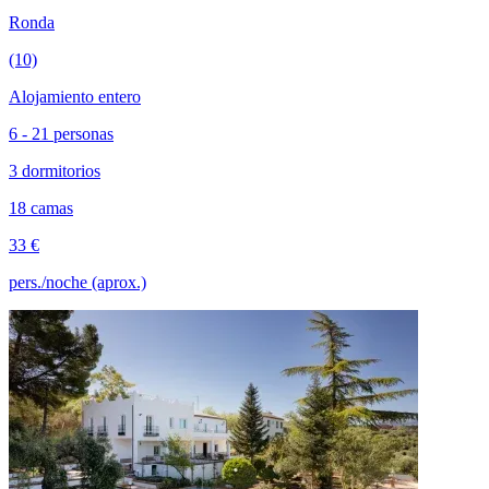
Ronda
(10)
Alojamiento entero
6 - 21 personas
3 dormitorios
18 camas
33 €
pers./noche (aprox.)