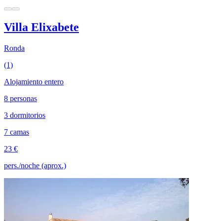
Villa Elixabete
Ronda
(1)
Alojamiento entero
8 personas
3 dormitorios
7 camas
23 €
pers./noche (aprox.)