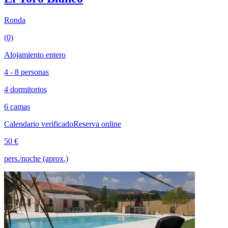
Ronda
(0)
Alojamiento entero
4 - 8 personas
4 dormitorios
6 camas
Calendario verificado
Reserva online
50 €
pers./noche (aprox.)