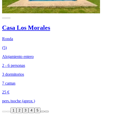
Casa Los Morales
Ronda
(5)
Alojamiento entero
2 - 6 personas
3 dormitorios
7 camas
25 €
pers./noche (aprox.)
1
2
3
4
5