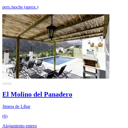
pers./noche (aprox.)
El Molino del Panadero
Jimera de Líbar
(6)
Alojamiento entero