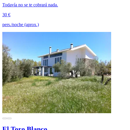
Todavía no se te cobrará nada.
30 €
pers./noche (aprox.)
El Toro Blanco