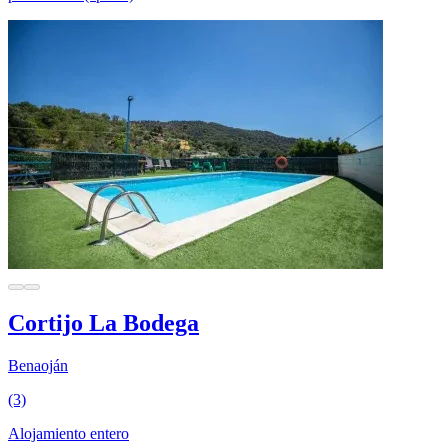
Cortijo La Bodega
Benaoján
(3)
Alojamiento entero