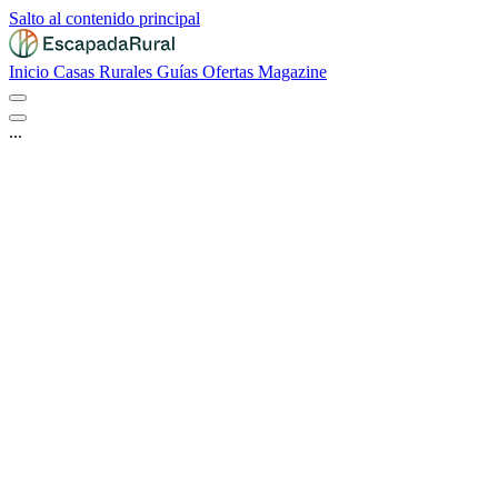
Salto al contenido principal
Inicio
Casas Rurales
Guías
Ofertas
Magazine
...