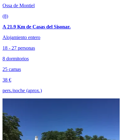
Ossa de Montiel
(8)
A 21.9 Km de Casas del Sisonar.
Alojamiento entero
18 - 27 personas
8 dormitorios
25 camas
38 €
pers./noche (aprox.)