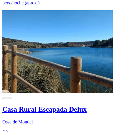
pers./noche (aprox.)
Casa Rural Escapada Delux
Ossa de Montiel
(1)