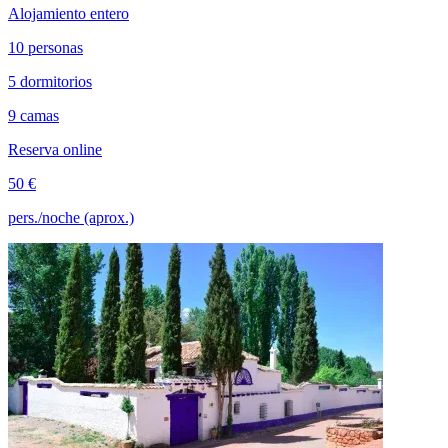
Alojamiento entero
10 personas
5 dormitorios
9 camas
Reserva online
50 €
pers./noche (aprox.)