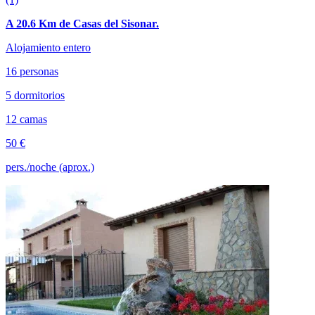
A 20.6 Km de Casas del Sisonar.
Alojamiento entero
16 personas
5 dormitorios
12 camas
50 €
pers./noche (aprox.)