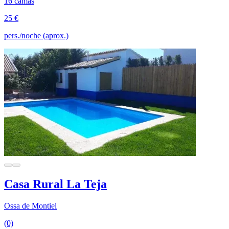
16 camas
25 €
pers./noche (aprox.)
Casa Rural La Teja
Ossa de Montiel
(0)