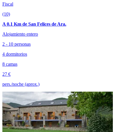
Fiscal
(10)
A 0.1 Km de San Felices de Ara.
Alojamiento entero
2 - 10 personas
4 dormitorios
8 camas
27 €
pers./noche (aprox.)