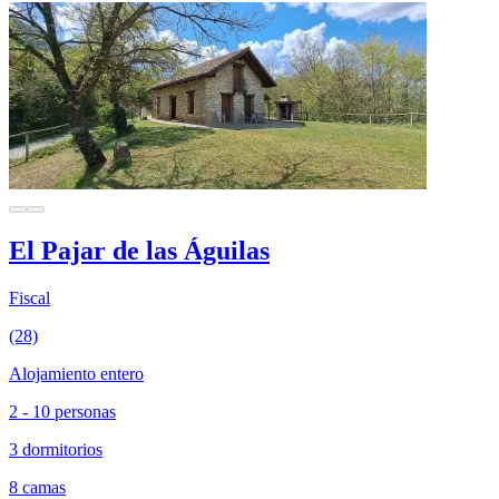
El Pajar de las Águilas
Fiscal
(28)
Alojamiento entero
2 - 10 personas
3 dormitorios
8 camas