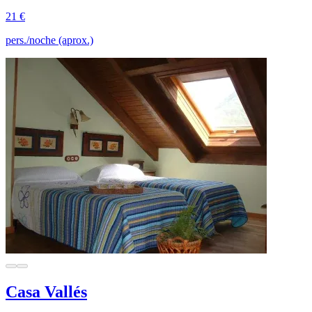
21 €
pers./noche (aprox.)
Casa Vallés