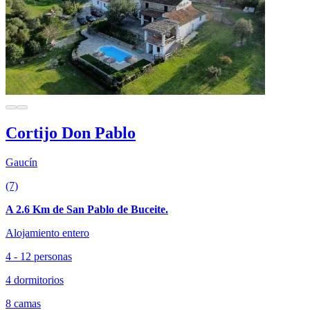
Cortijo Don Pablo
Gaucín
(7)
A 2.6 Km de San Pablo de Buceite.
Alojamiento entero
4 - 12 personas
4 dormitorios
8 camas