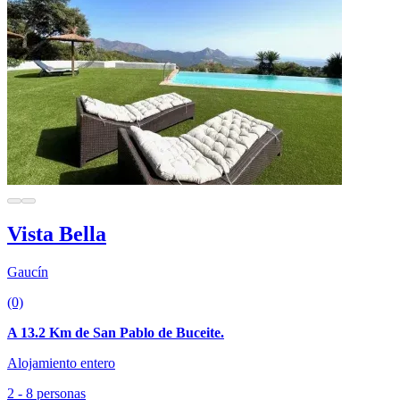
Vista Bella
Gaucín
(0)
A 13.2 Km de San Pablo de Buceite.
Alojamiento entero
2 - 8 personas