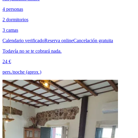
4 personas
2 dormitorios
3 camas
Calendario verificado
Reserva online
Cancelación gratuita
Todavía no se te cobrará nada.
24 €
pers./noche (aprox.)