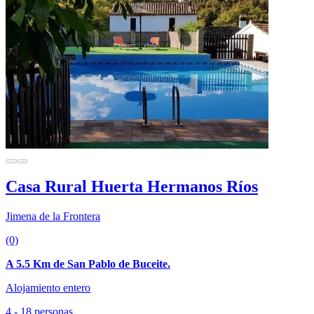
Casa Rural Huerta Hermanos Ríos
Jimena de la Frontera
(0)
A 5.5 Km de San Pablo de Buceite.
Alojamiento entero
4 - 18 personas