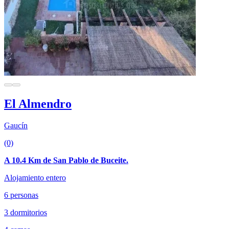
El Almendro
Gaucín
(0)
A 10.4 Km de San Pablo de Buceite.
Alojamiento entero
6 personas
3 dormitorios