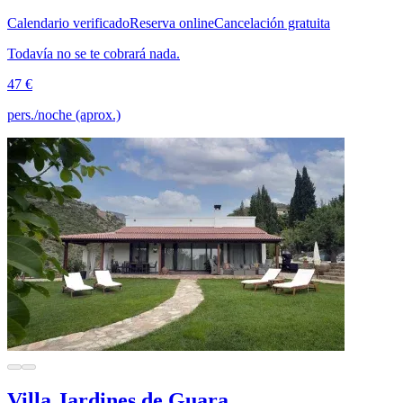
Calendario verificado
Reserva online
Cancelación gratuita
Todavía no se te cobrará nada.
47 €
pers./noche (aprox.)
Villa Jardines de Guara