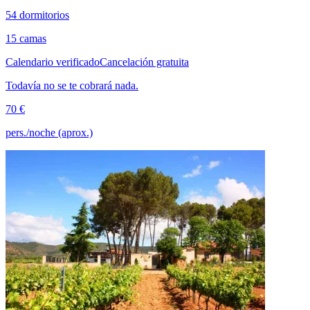
54 dormitorios
15 camas
Calendario verificado
Cancelación gratuita
Todavía no se te cobrará nada.
70 €
pers./noche (aprox.)