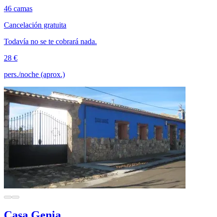
46 camas
Cancelación gratuita
Todavía no se te cobrará nada.
28 €
pers./noche (aprox.)
Casa Genia