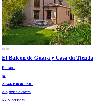
El Balcón de Guara y Casa da Tienda
Panzano
(8)
A 24.6 Km de Sesa.
Alojamiento entero
6 - 22 personas