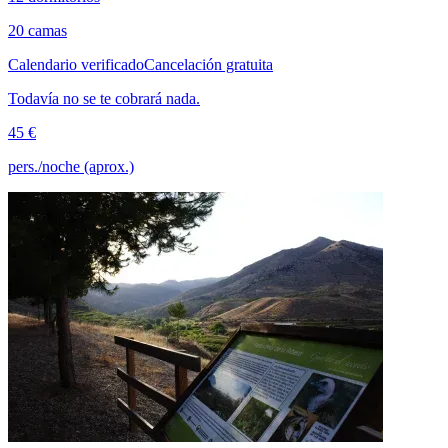
20 camas
Calendario verificado
Cancelación gratuita
Todavía no se te cobrará nada.
45 €
pers./noche (aprox.)