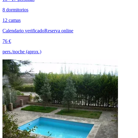
8 dormitorios
12 camas
Calendario verificado
Reserva online
76 €
pers./noche (aprox.)