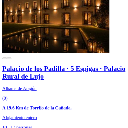
Palacio de los Padilla · 5 Espigas · Palacio
Rural de Lujo
Alhama de Aragón
(0)
A 19.6 Km de Torrijo de la Cañada.
Alojamiento entero
10 - 17 personas