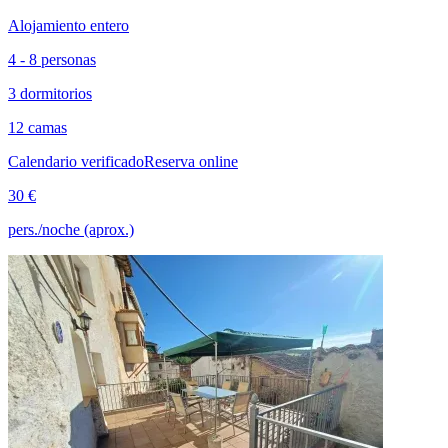
Alojamiento entero
4 - 8 personas
3 dormitorios
12 camas
Calendario verificado
Reserva online
30 €
pers./noche (aprox.)