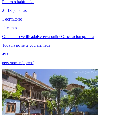
Entero o habitación
2 - 18 personas
1 dormitorio
11 camas
Calendario verificado
Reserva online
Cancelación gratuita
Todavía no se te cobrará nada.
49 €
pers./noche (aprox.)