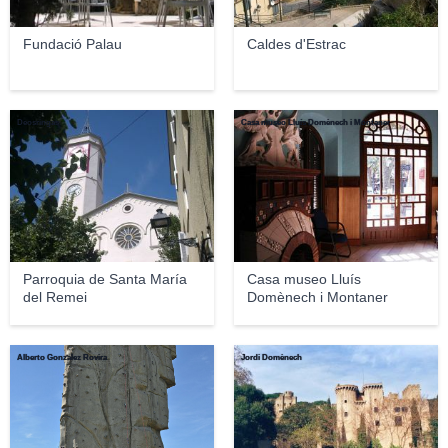
Fundació Palau
Caldes d'Estrac
Deosringas
Casa museo Lluís Domènech i Montaner
Parroquia de Santa María
Casa museo Lluís
del Remei
Domènech i Montaner
Alberto Gonzalez Rovira
Jordi Domènech