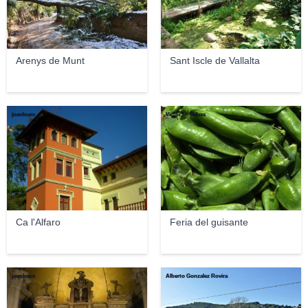
Arenys de Munt
Sant Iscle de Vallalta
joanloam
Victor M. Selvas
Ca l'Alfaro
Feria del guisante
joanloam
Alberto Gonzalez Rovira