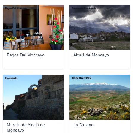
Pagos Del Moncayo
Gaudencio Garci-nuño
Pagos Del Moncayo
Alcalá de Moncayo
Eloycotallo
ASUN MARTINEZ
Muralla de Alcalá de
La Diezma
Moncayo