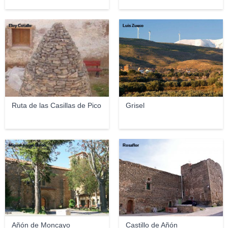
Eloy Cotallo
Luis Zueco
Ruta de las Casillas de Pico
Grisel
Miguel Ángel García
Rosaflor
Añón de Moncayo
Castillo de Añón