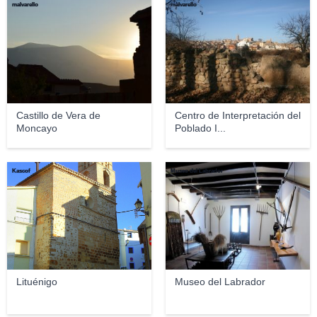
malvarello
malvarello
Castillo de Vera de
Centro de Interpretación del
Moncayo
Poblado I...
Kascof
Museo del Labrador
Lituénigo
Museo del Labrador