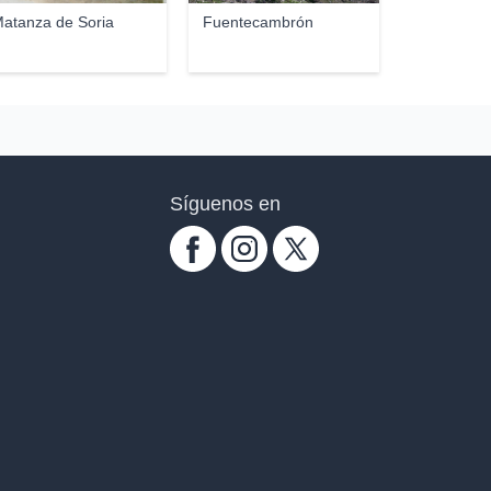
atanza de Soria
Fuentecambrón
Síguenos en