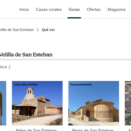
Inicio
Casas rurales
Guías
Ofertas
Magazine
elilla de San Esteban
Qué ver
elilla de San Esteban
rca ;)
Carlos Sieiro del Nido
Rowanwindwhistler
che
Aldea de San Esteban
Rejas de San Esteban
M