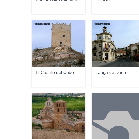
Pigmentoazul
Pigmentoazul
El Castillo del Cubo
Langa de Duero
M.Peinado