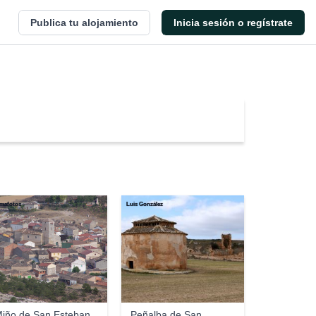
Publica tu alojamiento
Inicia sesión o regístrate
mafotos
Luis González
iño de San Esteban
Peñalba de San