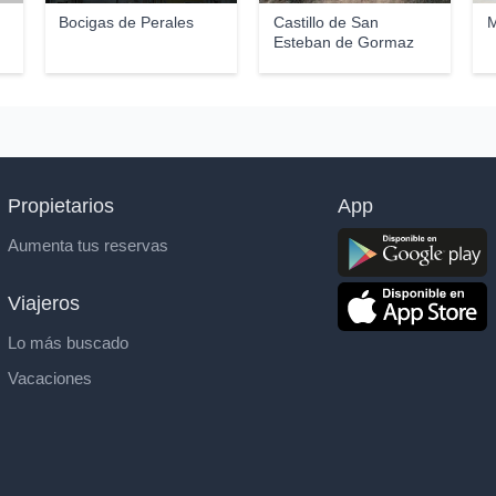
Bocigas de Perales
Castillo de San
M
Esteban de Gormaz
Propietarios
App
Aumenta tus reservas
Viajeros
Lo más buscado
Vacaciones