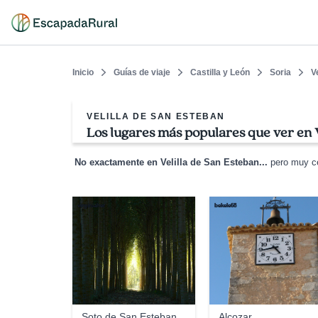
Inicio
Guías de viaje
Castilla y León
Soria
V
VELILLA DE SAN ESTEBAN
Los lugares más populares que ver en V
No exactamente en Velilla de San Esteban...
pero muy ce
virginiaher
bekele68
Soto de San Esteban
Alcozar