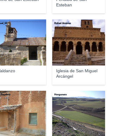
Esteban
uel_63
Rafael Jiménez
aldanzo
Iglesia de San Miguel
Arcángel
 Sayalero
Horgunero