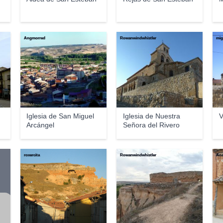
Angmorred
Rowanwindwhistler
mig
Iglesia de San Miguel
Iglesia de Nuestra
V
Arcángel
Señora del Rivero
roxercita
Rowanwindwhistler
Ana