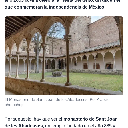
año 2005 la villa celebra la
Fiesta del Grito, un día en el
que conmemoran la independencia de México
.
El Monasterio de Sant Joan de les Abadesses. Por Avasile
photoshop
Por supuesto, hay que ver el
monasterio de Sant Joan
de les Abadesses
, un templo fundado en el año 885 y