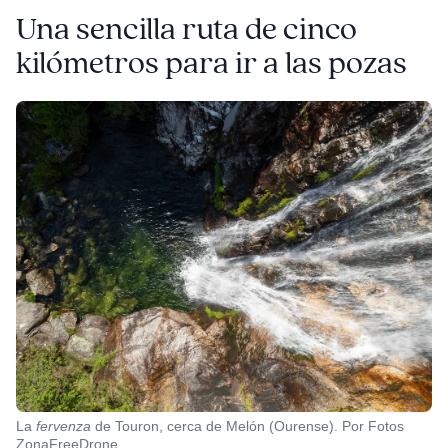
Una sencilla ruta de cinco
kilómetros para ir a las pozas
La
fervenza
de Touron, cerca de Melón (Ourense). Por Fotos
ZonaFreeDrone