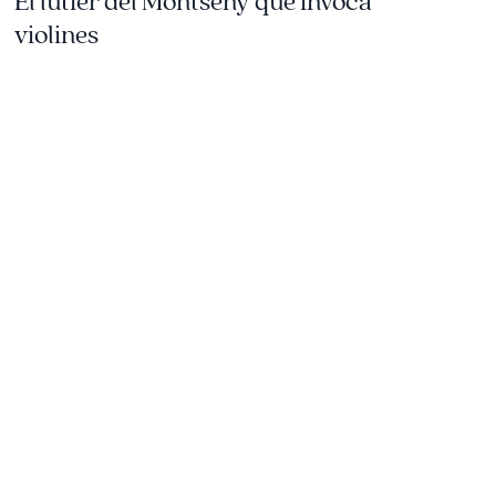
El lutier del Montseny que invoca
violines