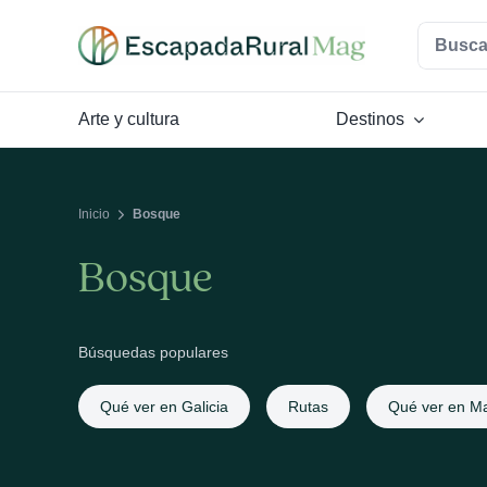
Saltar
Buscar:
al
contenido
Arte y cultura
Destinos
Inicio
Bosque
Bosque
Búsquedas populares
Qué ver en Galicia
Rutas
Qué ver en Ma