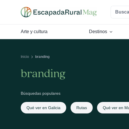
Saltar
Buscar:
al
contenido
Arte y cultura
Destinos
Inicio
branding
branding
Búsquedas populares
Qué ver en Galicia
Rutas
Qué ver en Ma