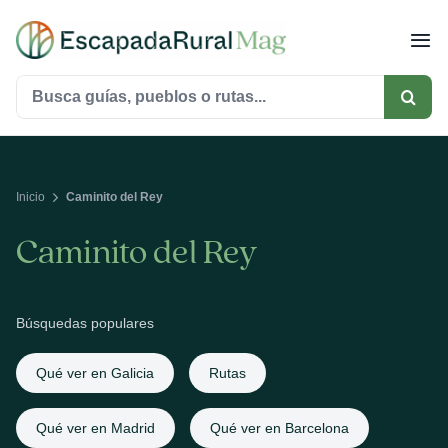
Saltar
al
contenido
Buscar:
Inicio
Caminito del Rey
Caminito del Rey
Búsquedas populares
Qué ver en Galicia
Rutas
Qué ver en Madrid
Qué ver en Barcelona