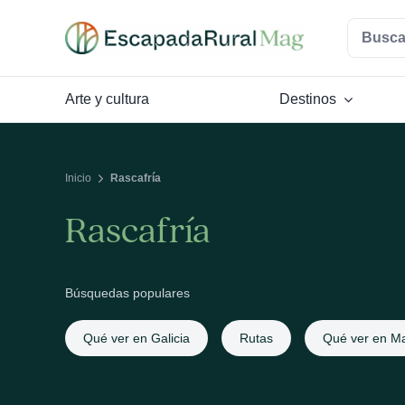
Saltar
Buscar:
al
contenido
Arte y cultura
Destinos
Inicio
Rascafría
Rascafría
Búsquedas populares
Qué ver en Galicia
Rutas
Qué ver en Ma