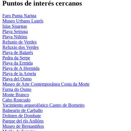
Puntos de interés cercanos
Faro Punta Nariga
Museo Urbano Lugrís
Islas Sisargas
Playa Seiruga
Playa Niñóns
Refugio de Verdes
Refuxio dos Verdes
Playa de Balarés
Pedra da Serpe
Playa da Ermida
Playa de A Hermida
Playa de la Arnela
Playa del Osmo
Museo de Arte Contemporánea Costa da Morte
Furna do Osmo
Monte Branco
Cabo Roncudo
Yacimiento arqueológico Castro de Borneiro
Balneario de Carballo
Dolmen de Dombate
Parque del río Anllóns
Museo de Bergantiños