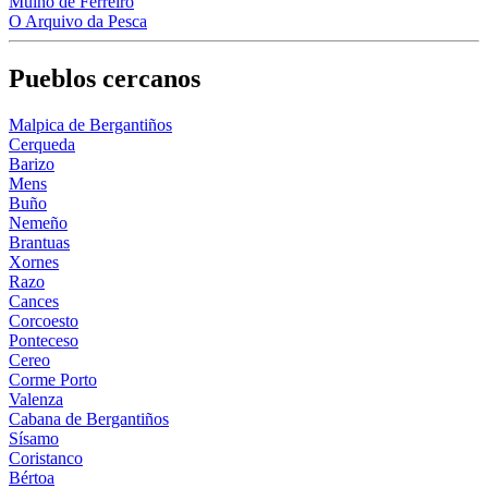
Muiño de Ferreiro
O Arquivo da Pesca
Pueblos cercanos
Malpica de Bergantiños
Cerqueda
Barizo
Mens
Buño
Nemeño
Brantuas
Xornes
Razo
Cances
Corcoesto
Ponteceso
Cereo
Corme Porto
Valenza
Cabana de Bergantiños
Sísamo
Coristanco
Bértoa