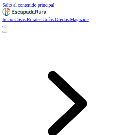
Salto al contenido principal
Inicio
Casas Rurales
Guías
Ofertas
Magazine
...