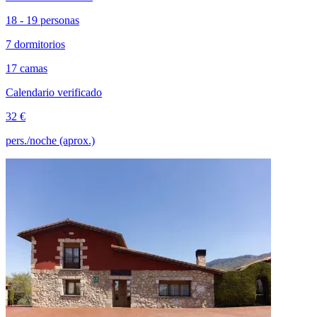
18 - 19 personas
7 dormitorios
17 camas
Calendario verificado
32 €
pers./noche (aprox.)