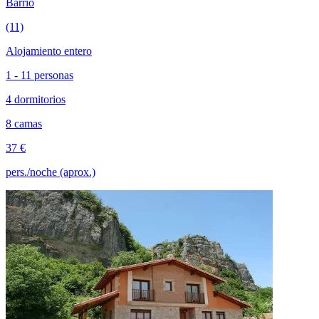
Barrio
(11)
Alojamiento entero
1 - 11 personas
4 dormitorios
8 camas
37 €
pers./noche (aprox.)