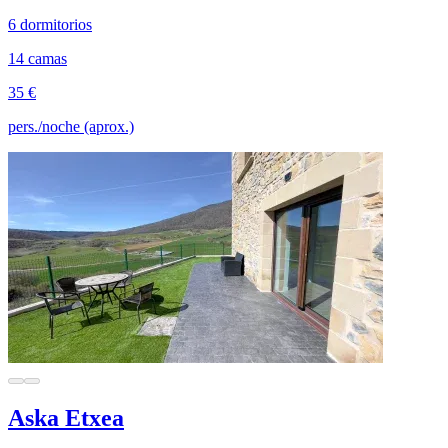
6 dormitorios
14 camas
35 €
pers./noche (aprox.)
Aska Etxea