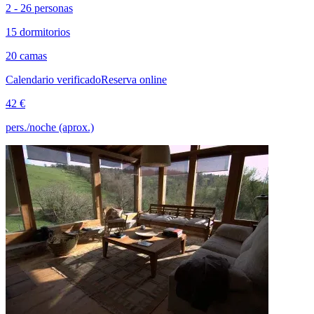
2 - 26 personas
15 dormitorios
20 camas
Calendario verificado
Reserva online
42 €
pers./noche (aprox.)