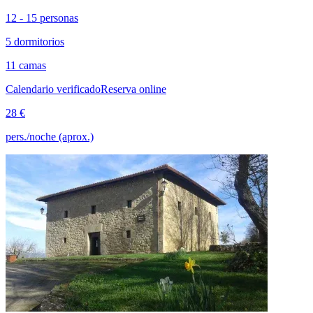
12 - 15 personas
5 dormitorios
11 camas
Calendario verificado
Reserva online
28 €
pers./noche (aprox.)