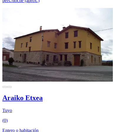
pers./noche (aprox.)
Araiko Etxea
Tuyo
(0)
Entero o habitación