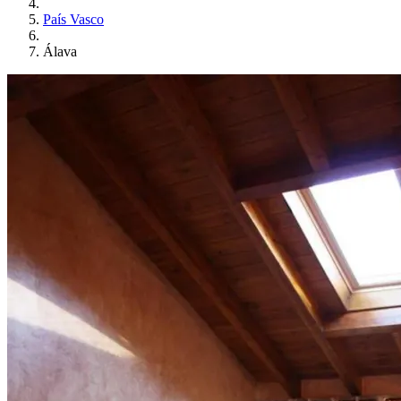
País Vasco
Álava