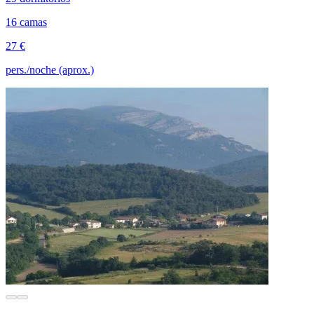
16 camas
27 €
pers./noche (aprox.)