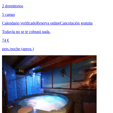
2 dormitorios
5 camas
Calendario verificado
Reserva online
Cancelación gratuita
Todavía no se te cobrará nada.
74 €
pers./noche (aprox.)