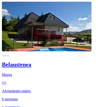
Belaustenea
Murga
(1)
Alojamiento entero
6 personas