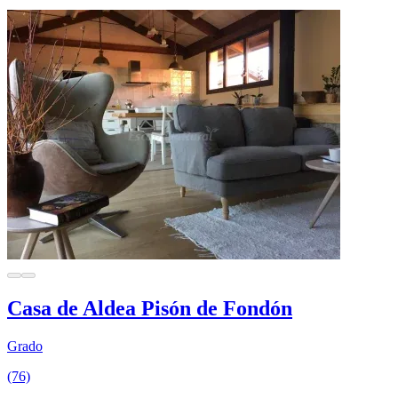
Casa de Aldea Pisón de Fondón
Grado
(76)