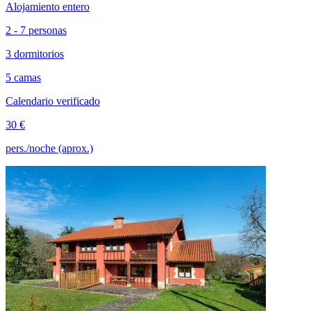
Alojamiento entero
2 - 7 personas
3 dormitorios
5 camas
Calendario verificado
30 €
pers./noche (aprox.)