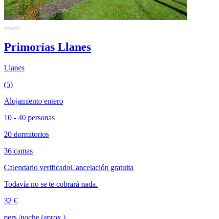
Primorías Llanes
Llanes
(5)
Alojamiento entero
10 - 40 personas
20 dormitorios
36 camas
Calendario verificado
Cancelación gratuita
Todavía no se te cobrará nada.
32 €
pers./noche (aprox.)