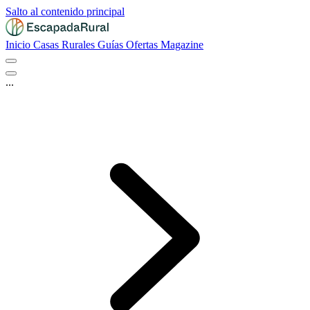
Salto al contenido principal
Inicio
Casas Rurales
Guías
Ofertas
Magazine
...