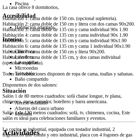
Piscina
La casa ofrece 8 dormitorios,
Accesibilidad
Habitación 1: cama doble de 150 cm. (opcional supletoria).
Habitación 2: cama doble de 150 cm y litera con dos camas 90x200.
Habitación adaptada
Habitación 3: cama doble de 135 cm y cama individual 90x 1.90
Habitación 4: cama doble de 135 cm y cama individual 90x 1.90
Interior
Habitación 5: cama doble de 135 cm y cama individual 90x1.90
Habitación 6: cama doble de 135 cm y cama 1 individual 90x1.90
Chimenea
Habitación 7: cama doble de 150 cm y litera 90x200.
Lavadora
Habitación 8: cama doble de 135 cm, y dos camas individual
Lavavajillas
(opcional supletoria).
Microondas
Televisión
Todas las habitaciones disponen de ropa de cama, toallas y sabanas.
Baño compartido
Disponemos de dos salones:
Situación
Salón 1 de 80 metros cuadrados: sofá chaise longue, tv plana,
chimenea, mesa comedor, botellero y barra americana.
Acceso asfaltado
Afueras del casco urbano
Salón 2 de 120 metros cuadrados: sofá, tv, chimenea, cocina, Este
Montaña
salón es ideal para celebraciones familiares y eventos.
La cocina es industrial, equipada con tostador industrial, 2
Actividades
frigoríficos uno combi y otro industrial, placa con 4 fogones de gas