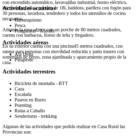
con encendido automático, lavavajillas industrial, horno eléctrico,
Actividades acuáticas
microondas, olla a presión de 18l, batidora, paellera con fogón para
30 personas, lavadora, tendedero y todos los utensilios de cocina
necesarios.
Barranquismo
Pesca
Además la casa ofrece con un porche de 80 metros cuadrados,
Piragüismo - Kayaks
cuenta con barbacoa, horno de leña y fregadero.
Actividades aéreas
En su exterior cuenta con una piscina45 metros cuadrados, con
rampa para personas con movilidad reducida y patio trasero con
Ala Delta
sombrillas de brezo, zona ajardinada y aparcamiento propio de la
Parapente
casa.
Actividades terrestres
Bicicleta de montaña - BTT
Caza
Escalada
Paseos en Burro
Puenting
Rutas a Caballo
Senderismo - trekking
Algunas de las actividades que podrás realizar en Casa Rural las
Provincias son: