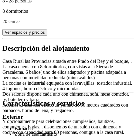
8 - 28 personas
8 dormitorios
20 camas
Ver espacios y precios
Descripción del alojamiento
Casa Rural las Provincias situada entre Prado del Rey y el bosque, .
La casa cuenta con 8 dormitorios, con vistas a la Sierra de
Grazalema, 6 baños( uno de ellos adaptado) y piscina adaptada a
personas con movilidad reducida.(minusválidos)
La cocina es industrial equipada con lavavajillas, tostador industrial,
4 fogones, horno eléctrico y microondas.
Dos salones dispone cada uno con chimenea, sofá, mesa comedor,
tv, botellero y barra.
Características y servicios
Además la casa nos ofrece un porche de 80 metros cuadrados con
barbacoa, horno de leña, y fregadero.
Exterior
Y opcionalmente para celebraciones cumpleaños, bautizos,
comuniones, bodas... disponemos de un salón con chimenea y
Barbacoa
cocina con capacidad para 80 personas, contigua a la casa rural.
Zona de aparcamiento