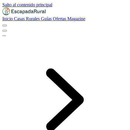
Salto al contenido principal
Inicio
Casas Rurales
Guías
Ofertas
Magazine
...