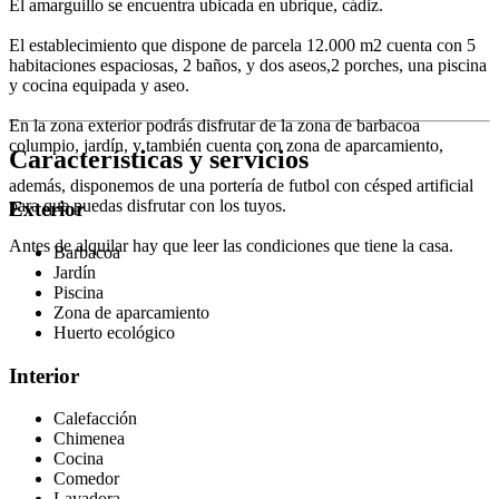
El amarguillo se encuentra ubicada en ubrique, cádiz.
El establecimiento que dispone de parcela 12.000 m2 cuenta con 5
habitaciones espaciosas, 2 baños, y dos aseos,2 porches, una piscina
y cocina equipada y aseo.
En la zona exterior podrás disfrutar de la zona de barbacoa
columpio, jardín, y también cuenta con zona de aparcamiento,
Características y servicios
además, disponemos de una portería de futbol con césped artificial
para que puedas disfrutar con los tuyos.
Exterior
Antes de alquilar hay que leer las condiciones que tiene la casa.
Barbacoa
Jardín
Piscina
Zona de aparcamiento
Huerto ecológico
Interior
Calefacción
Chimenea
Cocina
Comedor
Lavadora