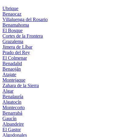
Ubrique
Benaocaz
Villaluenga del Rosario
Benamahoma
El Bosque
Cortes de la Frontera
Grazalema
Jimera de Líbar
Prado del Rey
El Colmenar
Benadalid
Benaoján
Atajate
Montejaque
Zahara de la Sierra
Algar
Benalauría
Algatocín
Montecorto
Benarrabá
Gaucín
Alpandeire
El Gastor
Algodonales