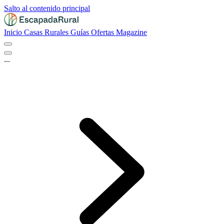
Salto al contenido principal
Inicio
Casas Rurales
Guías
Ofertas
Magazine
...