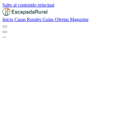
Salto al contenido principal
Inicio
Casas Rurales
Guías
Ofertas
Magazine
...