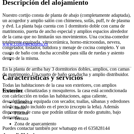
Descripción del alojamiento
Nuestro cortijo consta de planta de abajo (completamente adaptada),
un acogedor y amplio salón con chimenea, sofás, puff, tv de plasma
y dvd. La planta baja cuenta con 1 dormitorio doble con cama de
matrimonio, puerta de ancho especial y amplios espacios alrededor
de la cama que no limitarán sus movimientos. Una cocina-comedor
totalmente equipada, vitrocerámica, horno-microondas, nevera,
www.cortijopesquera.es
congelador, tostador, batidora y menaje de cocina completo. Y un
cuarto de baño con ducha accesible para silla de ruedas y asiento
dentro de la misma.
En la planta de arriba hay 3 dormitorios dobles, amplios, con camas
de matrimonio. Un cuarto de baño con ducha y amplio distribuidor.
Características y servicios
Todas las habitaciones de la casa son exteriores, con amplios
Exterior
ventanales, climatizadas y mosquiteros. la casa está acondicionada
con calefacción en todas las habitaciones, agua caliente,
descalcificado y equipada con secador, toallas, sábanas y edredones
Barbacoa
nórdicos, todo incluido en el precio (excepto la leña). Además
Jardín
disponemos de cuna que podrán utilizar de modo gratuito, bajo
Piscina
demanda.
Terraza
Zona de aparcamiento
Puedes contactar también por whatsapp en el 635828144