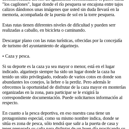
"los cagilones", lugar donde el río pesquera se encajona entre tajos
calizos dándonos unas imágenes que usted sin duda llevará en la
memoria, acompañada de la puesta de sol en la torre pesquera.
Estas rutas tienen diferentes niveles de dificultad y pueden serr
realizadas a caballo, en bicicleta o caminando.
Descargar plano con las rutas turísticas, ofrecidas por la concejalía
de turismo del ayuntamiento de algarinejo.
• Caza y pesca.
Si su deporte es la caza ya sea mayor o menor, está en el lugar
indicado. algarinejo siempre ha sido un lugar donde la caza ha
tenido un sitio privilegiado, rodeado de varios cotos en donde son
abundantes los conejos, la liebre o la perdiz. Pero además le
ofrecemos la oportunidad de disfrutar de la caza mayor en monterías
organizadas en la zona, para participar se le exigirá la
correspondiente documentación. Puede solicitarnos información al
respecto.
En cuanto a la pesca deportiva, en eso nuestra casa tiene un
protagonismo especial, como su mismo nombre indica, donde se
sitúa es zona de pesca, sólo tendrá que salir a la puerta de casa y
tener preparada su caña para disfrutar de un buen día practicando su