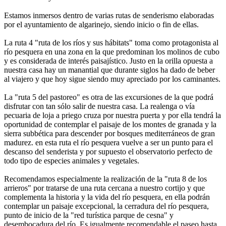
Estamos inmersos dentro de varias rutas de senderismo elaboradas
por el ayuntamiento de algarinejo, siendo inicio o fin de ellas.
La ruta 4 "ruta de los ríos y sus hábitats" toma como protagonista al
río pesquera en una zona en la que predominan los molinos de cubo
y es considerada de interés paisajístico. Justo en la orilla opuesta a
nuestra casa hay un manantial que durante siglos ha dado de beber
al viajero y que hoy sigue siendo muy apreciado por los caminantes.
La "ruta 5 del pastoreo" es otra de las excursiones de la que podrá
disfrutar con tan sólo salir de nuestra casa. La realenga o vía
pecuaria de loja a priego cruza por nuestra puerta y por ella tendrá la
oportunidad de contemplar el paisaje de los montes de granada y la
sierra subbética para descender por bosques mediterráneos de gran
madurez. en esta ruta el río pesquera vuelve a ser un punto para el
descanso del senderista y por supuesto el observatorio perfecto de
todo tipo de especies animales y vegetales.
Recomendamos especialmente la realización de la "ruta 8 de los
arrieros" por tratarse de una ruta cercana a nuestro cortijo y que
complementa la historia y la vida del río pesquera, en ella podrán
contemplar un paisaje excepcional, la cerradura del río pesquera,
punto de inicio de la "red turística parque de cesna" y
desembocadura del río. Es igualmente recomendable el paseo hasta