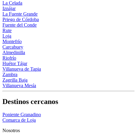
La Celada
Iznájar
La Fuente Grande
Priego de Córdoba
Fuente del Conde
Rute
Loja
Montefrío
Carcabuey
Almedinilla
Riofrío
Huétor Tájar
Villanueva de Tapia
Zambra
Zagrilla Baja
Villanueva Mesía
Destinos cercanos
Poniente Granadino
Comarca de Loja
Nosotros