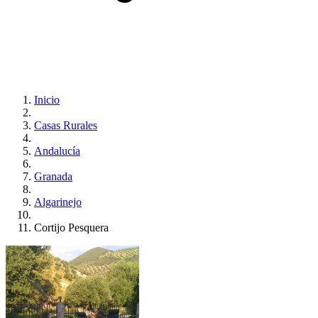
Inicio
Casas Rurales
Andalucía
Granada
Algarinejo
Cortijo Pesquera