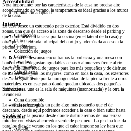
Accesibilidad
Nota importante: por las características de la casa no precisa aire
acondicionado en verano, la temperatura es ideal gracias a los muros
Habitación adaptada
de la casa.
Interior
La casa posee un estupendo patio exterior. Está dividido en dos
zonas, una que da acceso a la zona de descanso desde el parking y
Calefacción
que comunica con la casa por la cocina (en el lateral de la casa) y
Chimenea
otra que es la entrada principal del cortijo y además da acceso a la
Cocina
piscina y solárium.
Colección de juegos
Comedor
En la zona de descanso encontramos la barbacoa y una mesa con
Lavadora
bancos donde degustar agradables cenas o almuerzos frente al río.
Microondas
éste es un lugar ideal de juegos para los más pequeños y de disfrute
Sala de estar
de los sentidos para los mayores. como en toda la casa, los exteriores
Televisión
destacan igualmente por la homogeneidad de la piedra frente a otros
materiales. es en este patio donde quedan ubicadas dos pequeñas
Servicios
habitaciones, una es la sala de máquinas (insonorizada) y la otra la
lavandería.
Cuna disponible
La entrada principal es un patio algo más pequeño que el de
Paseos con guía
descanso, desde aquí podremos acceder a la casa o bien subir hasta
el solárium y la piscina desde donde disfrutaremos de una terraza
Situación
mirador con vistas al corredor verde de pesquera. La piscina ideada
para los días de verano en los que el calor impone su ley hará que
Aislada