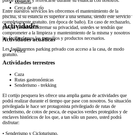
puede relajarse y refrescarse durante su estancia con nosotros.
Montaña
Cerca de un río
Entre nuestros servicios les ofrecemos el mantenimiento de la
piscina, si su estancia es superior a una semana, siendo este servicio
completamente gratuito. (en época de baño). En caso de rechazarlo,
Actividades
porque prefieran extremar su privacidad, ustedes se tendrán que
comprometer a la limpieza y mantenimiento de la misma y nosotros
les facilitaríamos los utensilios y productos necesarios.
Actividades acuáticas
Les facilitaremos parking privado con acceso a la casa, de modo
Pesca
gratuito.
Actividades terrestres
Caza
Rutas gastronómicas
Senderismo - trekking
El cortijo pesquera les ofrece una amplia gama de actividades que
podrá realizar durante el tiempo que pase con nosotros. Su situación
privilegiada le hace ser protagonista privilegiado de rutas de
senderismo, de cotos de pesca, de espacios verdes protegidos y de
enclaves históricos de los que, a tan sólo un paseo, usted podrá
disfrutar:
• Senderismo y Cicloturismo.