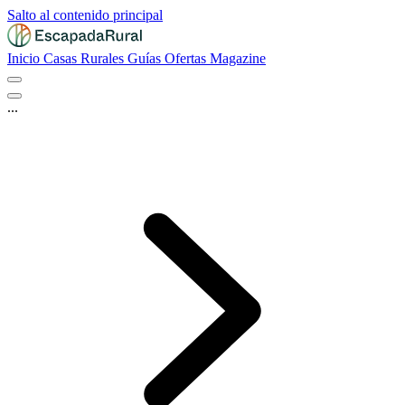
Salto al contenido principal
Inicio
Casas Rurales
Guías
Ofertas
Magazine
...