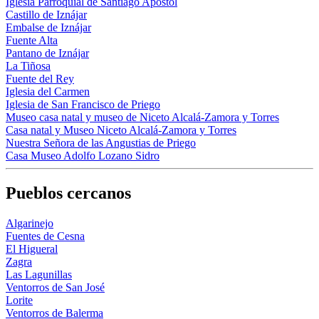
Iglesia Parroquial de Santiago Apóstol
Castillo de Iznájar
Embalse de Iznájar
Fuente Alta
Pantano de Iznájar
La Tiñosa
Fuente del Rey
Iglesia del Carmen
Iglesia de San Francisco de Priego
Museo casa natal y museo de Niceto Alcalá-Zamora y Torres
Casa natal y Museo Niceto Alcalá-Zamora y Torres
Nuestra Señora de las Angustias de Priego
Casa Museo Adolfo Lozano Sidro
Pueblos cercanos
Algarinejo
Fuentes de Cesna
El Higueral
Zagra
Las Lagunillas
Ventorros de San José
Lorite
Ventorros de Balerma