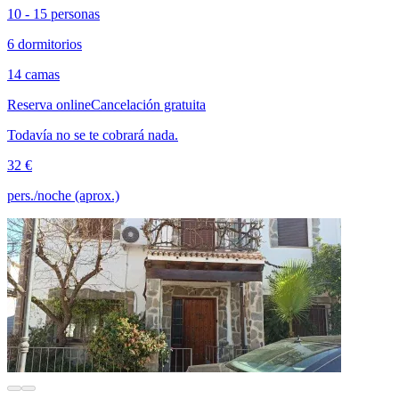
10 - 15 personas
6 dormitorios
14 camas
Reserva online
Cancelación gratuita
Todavía no se te cobrará nada.
32 €
pers./noche (aprox.)