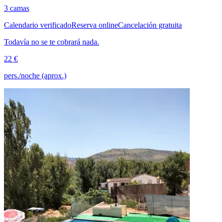
3 camas
Calendario verificado
Reserva online
Cancelación gratuita
Todavía no se te cobrará nada.
22 €
pers./noche (aprox.)