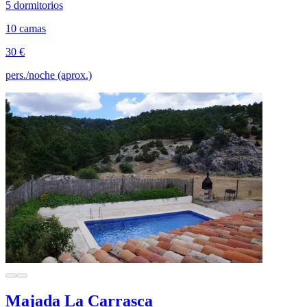
5 dormitorios
10 camas
30 €
pers./noche (aprox.)
Majada La Carrasca