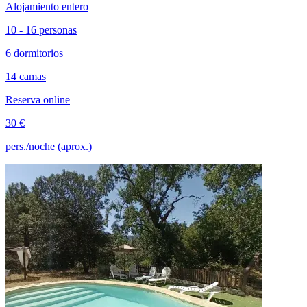
Alojamiento entero
10 - 16 personas
6 dormitorios
14 camas
Reserva online
30 €
pers./noche (aprox.)