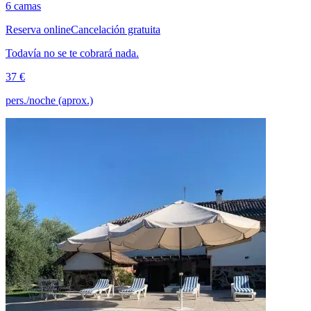
6 camas
Reserva online
Cancelación gratuita
Todavía no se te cobrará nada.
37 €
pers./noche (aprox.)