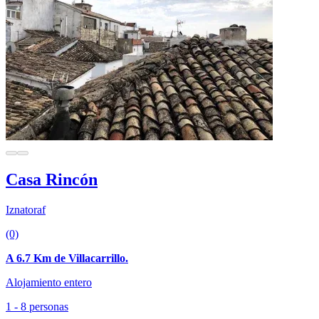
Casa Rincón
Iznatoraf
(0)
A 6.7 Km de Villacarrillo.
Alojamiento entero
1 - 8 personas