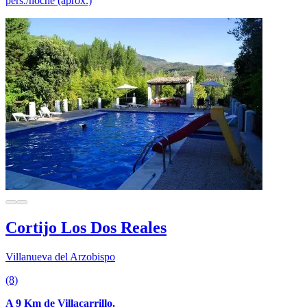
pers./noche (aprox.)
Cortijo Los Dos Reales
Villanueva del Arzobispo
(8)
A 9 Km de Villacarrillo.