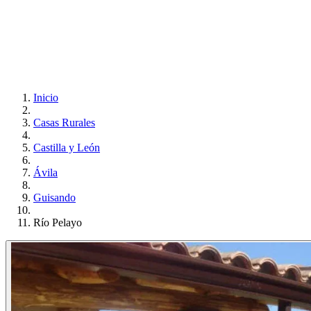
Inicio
Casas Rurales
Castilla y León
Ávila
Guisando
Río Pelayo