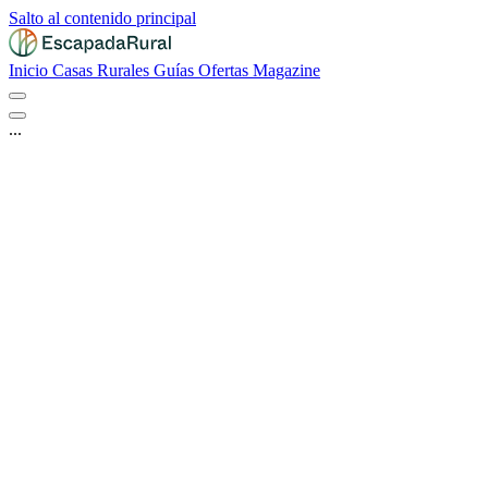
Salto al contenido principal
Inicio
Casas Rurales
Guías
Ofertas
Magazine
...