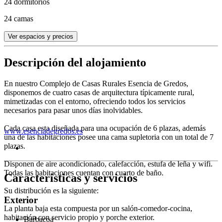
24 dormitorios
24 camas
Ver espacios y precios
Descripción del alojamiento
En nuestro Complejo de Casas Rurales Esencia de Gredos,
disponemos de cuatro casas de arquitectura típicamente rural,
mimetizadas con el entorno, ofreciendo todos los servicios
necesarios para pasar unos días inolvidables.
Cada casa esta diseñada para una ocupación de 6 plazas, además
www.esenciadegredos.es
una de las habitaciones posee una cama supletoria con un total de 7
plazas.
Disponen de aire acondicionado, calefacción, estufa de leña y wifi.
Todas las habitaciones cuentan con cuarto de baño.
Características y servicios
Su distribución es la siguiente:
Exterior
La planta baja esta compuesta por un salón-comedor-cocina,
habitación con servicio propio y porche exterior.
Barbacoa