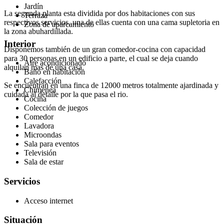
Jardín
La segunda planta esta dividida por dos habitaciones con sus
Terraza
respectivos servicios, una de ellas cuenta con una cama supletoria en
Zona de aparcamiento
la zona abuhardillada.
Interior
Disponemos también de un gran comedor-cocina con capacidad
para 30 personas en un edificio a parte, el cual se deja cuando
Aire acondicionado
alquilan mas de una casa.
Baño en habitación
Calefacción
Se encuentran en una finca de 12000 metros totalmente ajardinada y
Chimenea
cuidada al detalle por la que pasa el rio.
Cocina
Colección de juegos
Comedor
Lavadora
Microondas
Sala para eventos
Televisión
Sala de estar
Servicios
Acceso internet
Situación