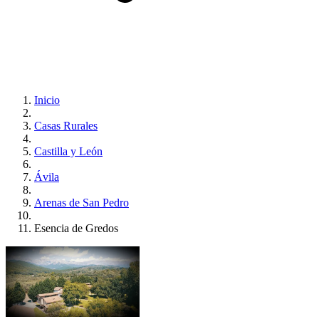
Inicio
Casas Rurales
Castilla y León
Ávila
Arenas de San Pedro
Esencia de Gredos