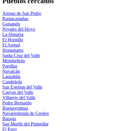
Pueblos cercanos
Arenas de San Pedro
Ramacastañas
Guisando
Poyales del Hoyo
La Higuera
El Hornillo
El Arenal
Hontanares
Santa Cruz del Valle
Mombeltrán
Parrillas
Navalcán
Lanzahíta
Candeleda
San Esteban del Valle
Cuevas del Valle
Villarejo del Valle
Pedro Bernardo
Buenaventura
Navarredonda de Gredos
Barajas
San Martín del Pimpollar
El Raso