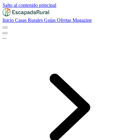
Salto al contenido principal
Inicio
Casas Rurales
Guías
Ofertas
Magazine
...