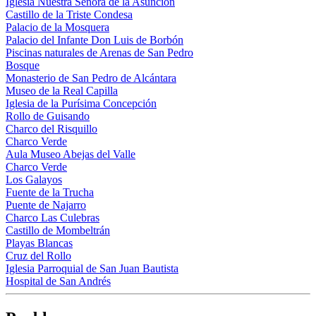
Iglesia Nuestra Señora de la Asunción
Castillo de la Triste Condesa
Palacio de la Mosquera
Palacio del Infante Don Luis de Borbón
Piscinas naturales de Arenas de San Pedro
Bosque
Monasterio de San Pedro de Alcántara
Museo de la Real Capilla
Iglesia de la Purísima Concepción
Rollo de Guisando
Charco del Risquillo
Charco Verde
Aula Museo Abejas del Valle
Charco Verde
Los Galayos
Fuente de la Trucha
Puente de Najarro
Charco Las Culebras
Castillo de Mombeltrán
Playas Blancas
Cruz del Rollo
Iglesia Parroquial de San Juan Bautista
Hospital de San Andrés