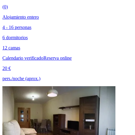
(0)
Alojamiento entero
4 - 16 personas
6 dormitorios
12 camas
Calendario verificado
Reserva online
20 €
pers./noche (aprox.)