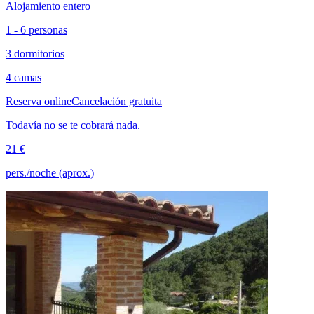
Alojamiento entero
1 - 6 personas
3 dormitorios
4 camas
Reserva online
Cancelación gratuita
Todavía no se te cobrará nada.
21 €
pers./noche (aprox.)