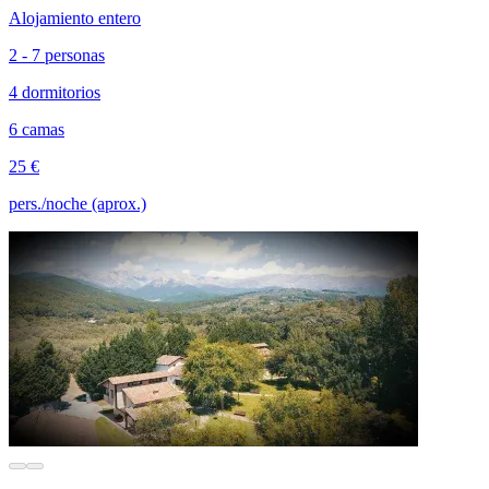
Alojamiento entero
2 - 7 personas
4 dormitorios
6 camas
25 €
pers./noche (aprox.)