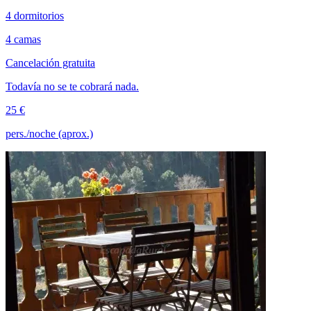
4 dormitorios
4 camas
Cancelación gratuita
Todavía no se te cobrará nada.
25 €
pers./noche (aprox.)