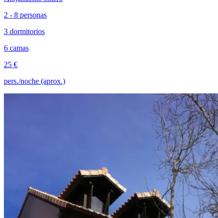
2 - 8 personas
3 dormitorios
6 camas
25 €
pers./noche (aprox.)