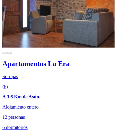
Apartamentos La Era
Sorripas
(6)
A 3.6 Km de Asún.
Alojamiento entero
12 personas
6 dormitorios