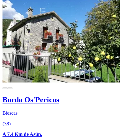
Borda Os'Pericos
Biescas
(38)
A 7.4 Km de Asún.