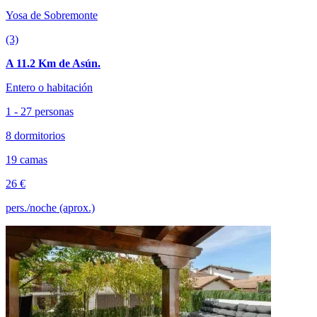
Yosa de Sobremonte
(3)
A 11.2 Km de Asún.
Entero o habitación
1 - 27 personas
8 dormitorios
19 camas
26 €
pers./noche (aprox.)