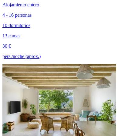
Alojamiento entero
4 - 16 personas
10 dormitorios
13 camas
30 €
pers./noche (aprox.)