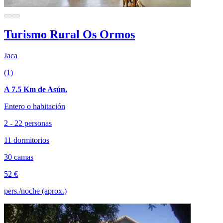
Turismo Rural Os Ormos
Jaca
(1)
A 7.5 Km de Asún.
Entero o habitación
2 - 22 personas
11 dormitorios
30 camas
52 €
pers./noche (aprox.)