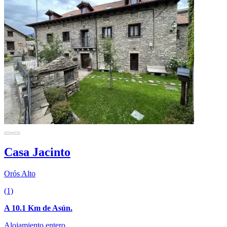
Casa Jacinto
Orós Alto
(1)
A 10.1 Km de Asún.
Alojamiento entero