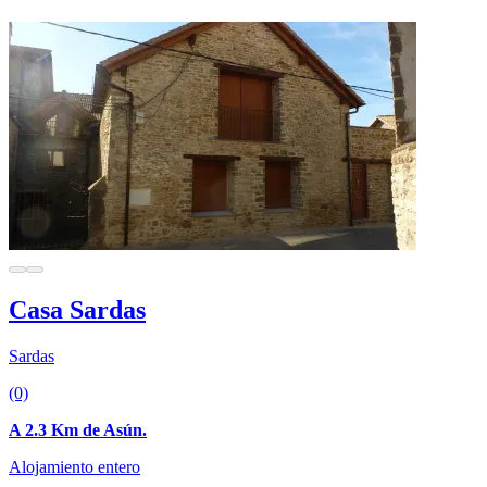
Casa Sardas
Sardas
(0)
A 2.3 Km de Asún.
Alojamiento entero