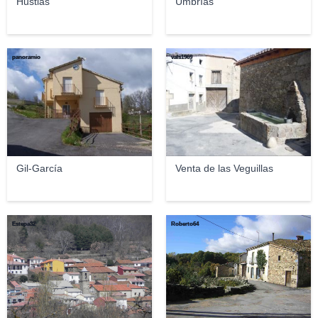
Hustias
Umbrías
panoramio
vals1969
Gil-García
Venta de las Veguillas
Estepa32
Roberto64