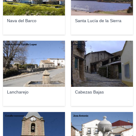
Nava del Barco
Santa Lucía de la Sierra
Jose Antonio Cotallo Lopez
vivegredos
Lancharejo
Cabezas Bajas
Cotallo-nonocot
Jose Antonio