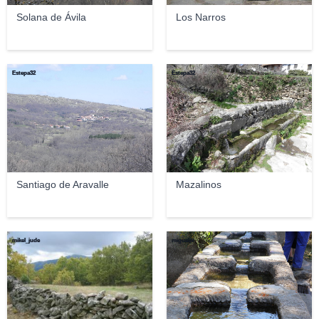
Solana de Ávila
Los Narros
Estepa32
Estepa32
Santiago de Aravalle
Mazalinos
mikel_jude
migueljv