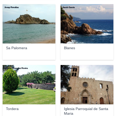
Josep Renalias
Jacob Garcia
Sa Palomera
Blanes
Alberto Gonzalez Rovira
Josep Renalias
Tordera
Iglesia Parroquial de Santa
Maria