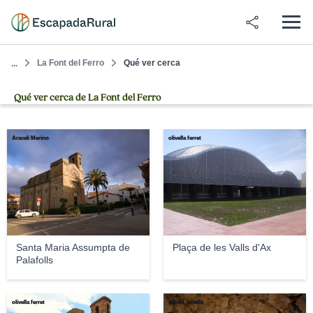
La Font del Ferro
Qué ver cerca
...
Qué ver cerca de La Font del Ferro
Araceli Merino
olivella ferret
Santa Maria Assumpta de
Plaça de les Valls d'Ax
Palafolls
olivella ferret
Albert Torelló