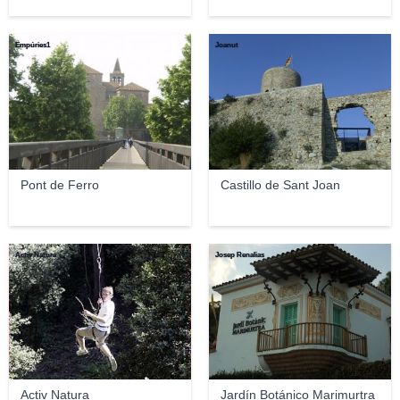
Empúries1
Joanut
Pont de Ferro
Castillo de Sant Joan
Activ Natura
Josep Renalias
Activ Natura
Jardín Botánico Marimurtra