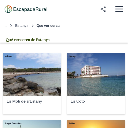
Estanys
Qué ver cerca
...
Qué ver cerca de Estanys
sakana
homyr
Es Molí de s'Estany
Es Coto
Ángel González
4ullas