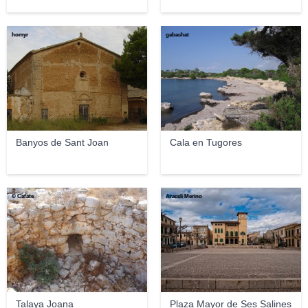
homyr
gabachat
Banyos de Sant Joan
Cala en Tugores
© Cafate
Araceli Merino
Talaya Joana
Plaza Mayor de Ses Salines