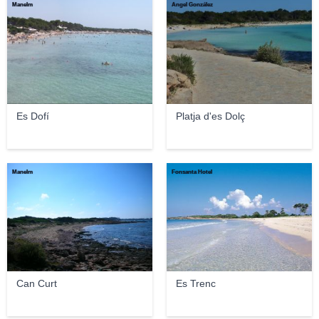
Manelm
Ángel González
Es Dofí
Platja d'es Dolç
Manelm
Fonsanta Hotel
Can Curt
Es Trenc