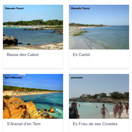
Giancarlo Ticozzi
Giancarlo Ticozzi
Bassa des Cabot
Es Carbó
Epi F.Villanueva
panoramio
S'Arenal d'en Tem
Es Freu de ses Covetes